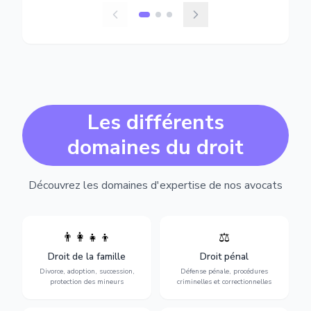
Les différents
domaines du droit
Découvrez les domaines d'expertise de nos avocats
👨‍👩‍👧‍👦
⚖️
Expertise en matière pénale,
Divorce, garde d'enfants,
de l'assistance en garde à
adoption, succession et
Droit de la famille
Droit pénal
vue jusqu'au procès, pour
protection des personnes
toute affaire correctionnelle
Divorce, adoption, succession,
Défense pénale, procédures
vulnérables.
ou criminelle.
protection des mineurs
criminelles et correctionnelles