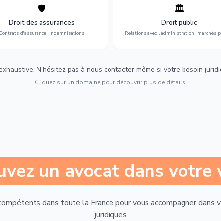
🛡️
🏛️
éfense de vos intérêts : contrats
Gestion de vos relations avec
urance, sinistres et indemnisations
l'administration : marchés publi
Droit des assurances
Droit public
optimales.
urbanisme et contentieux.
Contrats d'assurance, indemnisations
Relations avec l'administration, marchés p
 exhaustive. N'hésitez pas à nous contacter même si votre besoin juridiqu
Cliquez sur un domaine pour découvrir plus de détails.
uvez un avocat dans votre v
compétents dans toute la France pour vous accompagner dans 
juridiques