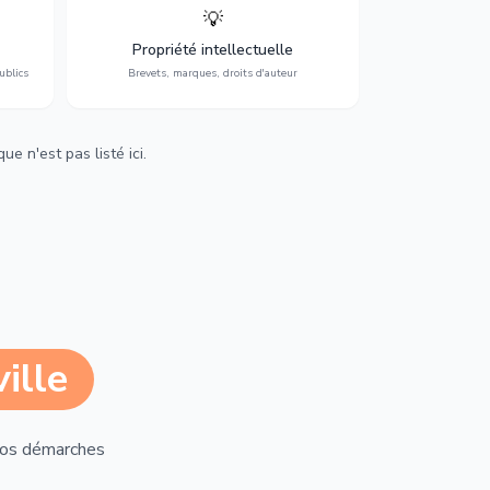
💡
Protection de vos créations : brevets,
cs,
marques, droits d'auteur et lutte contre la
Propriété intellectuelle
contrefaçon.
ublics
Brevets, marques, droits d'auteur
e n'est pas listé ici.
ille
vos démarches