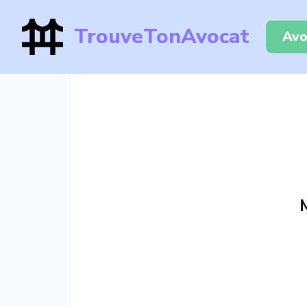
TrouveTonAvocat
Avo