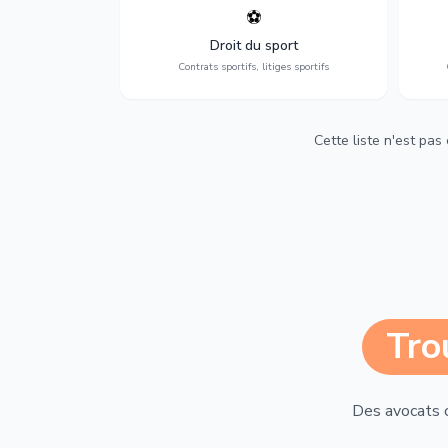
⚽
Expertise en droit sportif : contrats de
D
sportifs, transferts, sponsoring et
d'ass
Droit du sport
contentieux.
Contrats sportifs, litiges sportifs
Cette liste n'est pas
Tro
Des avocats 