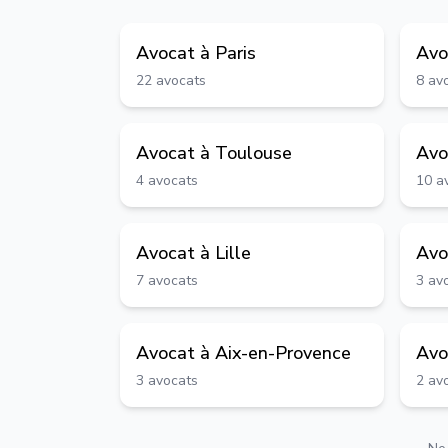
Avocat à
Paris
Avo
22
avocats
8
av
Avocat à
Toulouse
Avo
4
avocats
10
a
Avocat à
Lille
Avo
7
avocats
3
av
Avocat à
Aix-en-Provence
Avo
3
avocats
2
av