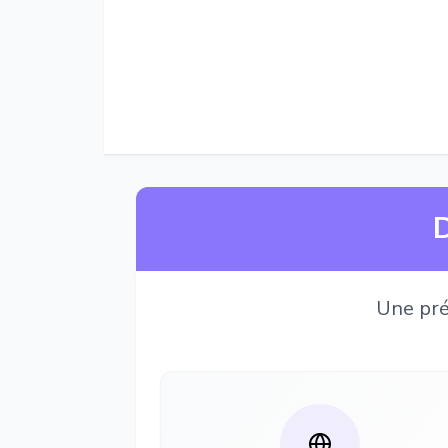
D
Une pré