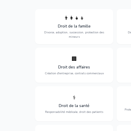
👨‍👩‍👧‍👦
Divorce, garde d'enfants, adoption,
l'a
Droit de la famille
succession et protection des personnes
procè
vulnérables.
Divorce, adoption, succession, protection des
Dé
mineurs
🏢
Accompagnement complet pour votre
Opti
entreprise : création, contrats
dé
Droit des affaires
commerciaux, concurrence et litiges.
Création d'entreprise, contrats commerciaux
⚕️
Défense de vos droits médicaux : erreurs
Prote
médicales, responsabilité des praticiens
Droit de la santé
et indemnisation.
Prot
Responsabilité médicale, droit des patients