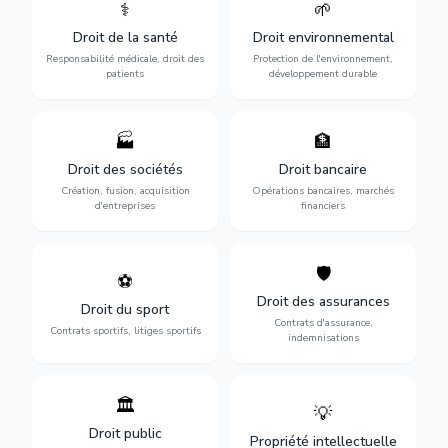
⚕️
🌱
Défense de vos droits
Protection de
médicaux : erreurs
l'environnement :
Droit de la santé
Droit environnemental
médicales, responsabilité
conformité
des praticiens et
environnementale, litiges et
Responsabilité médicale, droit des
Protection de l'environnement,
indemnisation.
développement durable.
patients
développement durable
🏭
🏦
Structuration de votre
Gestion de vos opérations
société : création, fusion-
financières : contentieux
Droit des sociétés
Droit bancaire
acquisition, gouvernance et
bancaire, investissements et
Création, fusion, acquisition
Opérations bancaires, marchés
restructuration.
régulation.
d'entreprises
financiers
🛡️
⚽
Expertise en droit sportif :
Défense de vos intérêts :
contrats de sportifs,
contrats d'assurance,
Droit des assurances
Droit du sport
transferts, sponsoring et
sinistres et indemnisations
Contrats d'assurance,
contentieux.
optimales.
Contrats sportifs, litiges sportifs
indemnisations
🏛️
💡
Gestion de vos relations
Protection de vos créations
avec l'administration :
: brevets, marques, droits
Droit public
Propriété intellectuelle
marchés publics,
d'auteur et lutte contre la