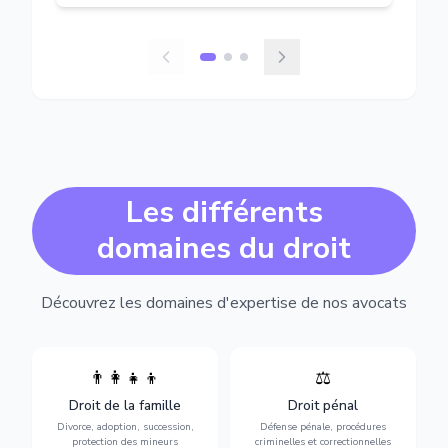
Les différents
domaines du droit
Découvrez les domaines d'expertise de nos avocats
👨‍👩‍👧‍👦
⚖️
Expertise en matière pénale,
Divorce, garde d'enfants,
de l'assistance en garde à
adoption, succession et
Droit de la famille
Droit pénal
vue jusqu'au procès, pour
protection des personnes
toute affaire correctionnelle
Divorce, adoption, succession,
Défense pénale, procédures
vulnérables.
ou criminelle.
protection des mineurs
criminelles et correctionnelles