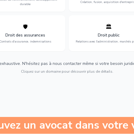
Création, fusion, acquisition d'entrepri
durable
🛡️
🏛️
éfense de vos intérêts : contrats
Gestion de vos relations avec
urance, sinistres et indemnisations
l'administration : marchés publi
Droit des assurances
Droit public
optimales.
urbanisme et contentieux.
Contrats d'assurance, indemnisations
Relations avec l'administration, marchés p
 exhaustive. N'hésitez pas à nous contacter même si votre besoin juridiqu
Cliquez sur un domaine pour découvrir plus de détails.
uvez un avocat dans votre v