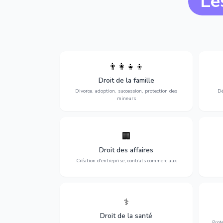
Le
👨‍👩‍👧‍👦
Divorce, garde d'enfants, adoption,
l'a
Droit de la famille
succession et protection des personnes
procè
vulnérables.
Divorce, adoption, succession, protection des
Dé
mineurs
🏢
Accompagnement complet pour votre
Opti
entreprise : création, contrats
dé
Droit des affaires
commerciaux, concurrence et litiges.
Création d'entreprise, contrats commerciaux
⚕️
Défense de vos droits médicaux : erreurs
Prote
médicales, responsabilité des praticiens
Droit de la santé
et indemnisation.
Prot