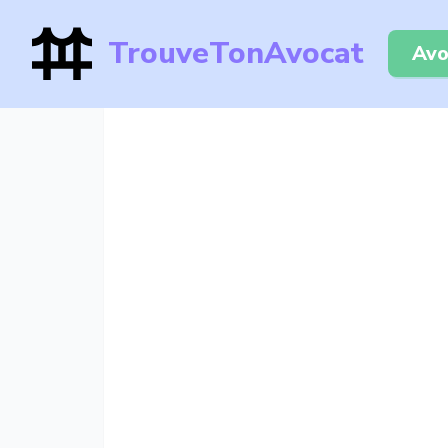
TrouveTonAvocat
Avo