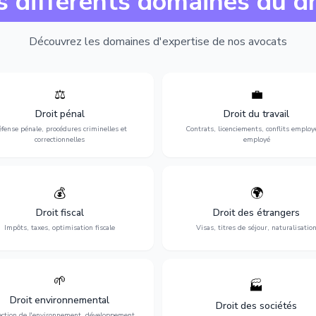
s différents domaines du dr
Découvrez les domaines d'expertise de nos avocats
⚖️
💼
Expertise en matière pénale, de
Protection de vos droits au travai
ssistance en garde à vue jusqu'au
contrats, licenciements, harcèlem
Droit pénal
Droit du travail
s, pour toute affaire correctionnelle
discrimination et conflits avec
fense pénale, procédures criminelles et
Contrats, licenciements, conflits employ
ou criminelle.
l'employeur.
correctionnelles
employé
💰
🌍
misation de votre situation fiscale :
Obtention de vos droits de séjour : 
clarations, contentieux, contrôles
cartes de séjour, regroupement famil
Droit fiscal
Droit des étrangers
fiscaux et planification.
naturalisation.
Impôts, taxes, optimisation fiscale
Visas, titres de séjour, naturalisatio
🌱
🏭
ction de l'environnement : conformité
Structuration de votre société : créa
Droit environnemental
environnementale, litiges et
fusion-acquisition, gouvernance
Droit des sociétés
développement durable.
restructuration.
ection de l'environnement, développement