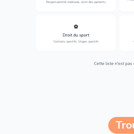
Responsabilité médicale, droit des patients
⚽
Expertise en droit sportif : contrats de
D
sportifs, transferts, sponsoring et
d'ass
Droit du sport
contentieux.
Contrats sportifs, litiges sportifs
Cette liste n'est pas
Tro