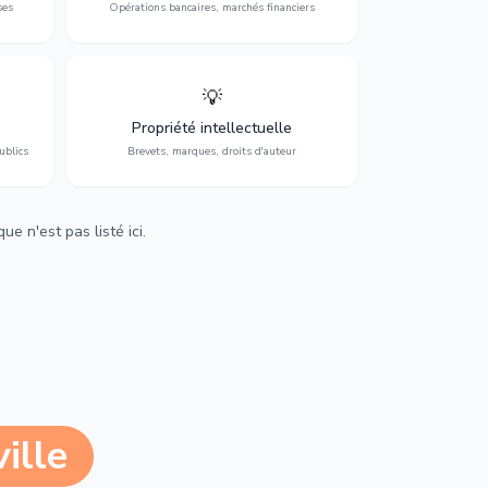
ses
Opérations bancaires, marchés financiers
💡
Protection de vos créations : brevets,
cs,
marques, droits d'auteur et lutte contre la
Propriété intellectuelle
contrefaçon.
ublics
Brevets, marques, droits d'auteur
e n'est pas listé ici.
ille