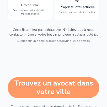
💡
avec l'administration :
: brevets, marques, droits
Droit public
Propriété intellectuelle
marchés publics,
d'auteur et lutte contre la
Relations avec l'administration,
urbanisme et contentieux.
contrefaçon.
Brevets, marques, droits d'auteur
marchés publics
Cette liste n'est pas exhaustive. N'hésitez pas à nous
contacter même si votre besoin juridique n'est pas listé ici.
Cliquez sur un domaine pour découvrir plus de détails.
Trouvez un avocat dans
votre ville
Des avocats compétents dans toute la France pour