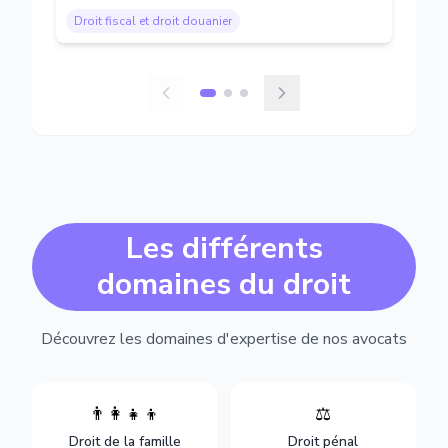
Droit fiscal et droit douanier
Les différents
domaines du droit
Découvrez les domaines d'expertise de nos avocats
👨‍👩‍👧‍👦
⚖️
Expertise en matière pénale,
Divorce, garde d'enfants,
de l'assistance en garde à
adoption, succession et
Droit de la famille
Droit pénal
vue jusqu'au procès, pour