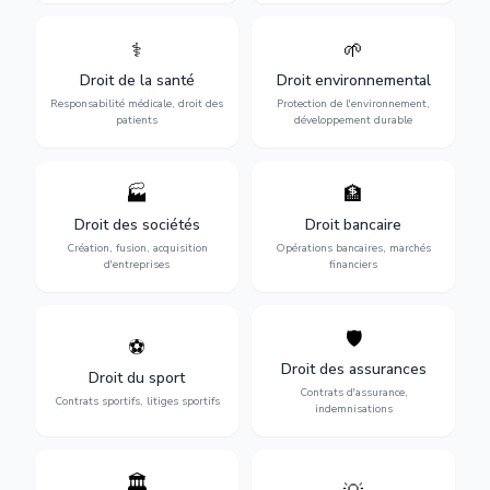
⚕️
🌱
Défense de vos droits
Protection de
médicaux : erreurs
l'environnement :
Droit de la santé
Droit environnemental
médicales, responsabilité
conformité
des praticiens et
environnementale, litiges et
Responsabilité médicale, droit des
Protection de l'environnement,
indemnisation.
développement durable.
patients
développement durable
🏭
🏦
Structuration de votre
Gestion de vos opérations
société : création, fusion-
financières : contentieux
Droit des sociétés
Droit bancaire
acquisition, gouvernance et
bancaire, investissements et
Création, fusion, acquisition
Opérations bancaires, marchés
restructuration.
régulation.
d'entreprises
financiers
🛡️
⚽
Expertise en droit sportif :
Défense de vos intérêts :
contrats de sportifs,
contrats d'assurance,
Droit des assurances
Droit du sport
transferts, sponsoring et
sinistres et indemnisations
Contrats d'assurance,
contentieux.
optimales.
Contrats sportifs, litiges sportifs
indemnisations
🏛️
Gestion de vos relations
Protection de vos créations