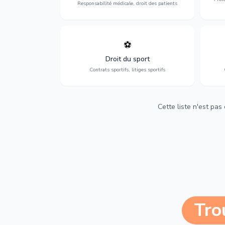
Responsabilité médicale, droit des patients
⚽
Expertise en droit sportif : contrats de
D
sportifs, transferts, sponsoring et
d'ass
Droit du sport
contentieux.
Contrats sportifs, litiges sportifs
Cette liste n'est pas
Tro