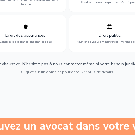
Création, fusion, acquisition d'entrepri
durable
🛡️
🏛️
éfense de vos intérêts : contrats
Gestion de vos relations avec
urance, sinistres et indemnisations
l'administration : marchés publi
Droit des assurances
Droit public
optimales.
urbanisme et contentieux.
Contrats d'assurance, indemnisations
Relations avec l'administration, marchés p
 exhaustive. N'hésitez pas à nous contacter même si votre besoin juridiqu
Cliquez sur un domaine pour découvrir plus de détails.
uvez un avocat dans votre v