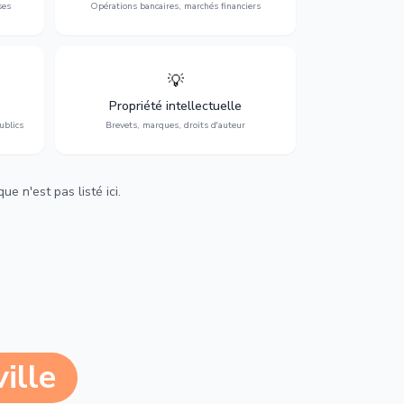
ses
Opérations bancaires, marchés financiers
💡
Protection de vos créations : brevets,
cs,
marques, droits d'auteur et lutte contre la
Propriété intellectuelle
contrefaçon.
ublics
Brevets, marques, droits d'auteur
e n'est pas listé ici.
ille