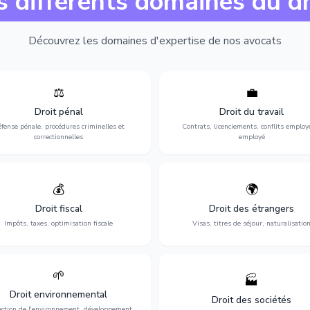
s différents domaines du dr
Découvrez les domaines d'expertise de nos avocats
⚖️
💼
Expertise en matière pénale, de
Protection de vos droits au travai
ssistance en garde à vue jusqu'au
contrats, licenciements, harcèlem
Droit pénal
Droit du travail
s, pour toute affaire correctionnelle
discrimination et conflits avec
fense pénale, procédures criminelles et
Contrats, licenciements, conflits employ
ou criminelle.
l'employeur.
correctionnelles
employé
💰
🌍
misation de votre situation fiscale :
Obtention de vos droits de séjour : 
clarations, contentieux, contrôles
cartes de séjour, regroupement famil
Droit fiscal
Droit des étrangers
fiscaux et planification.
naturalisation.
Impôts, taxes, optimisation fiscale
Visas, titres de séjour, naturalisatio
🌱
🏭
ction de l'environnement : conformité
Structuration de votre société : créa
Droit environnemental
environnementale, litiges et
fusion-acquisition, gouvernance
Droit des sociétés
développement durable.
restructuration.
ection de l'environnement, développement