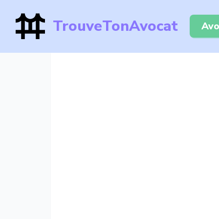
TrouveTonAvocat
Avo