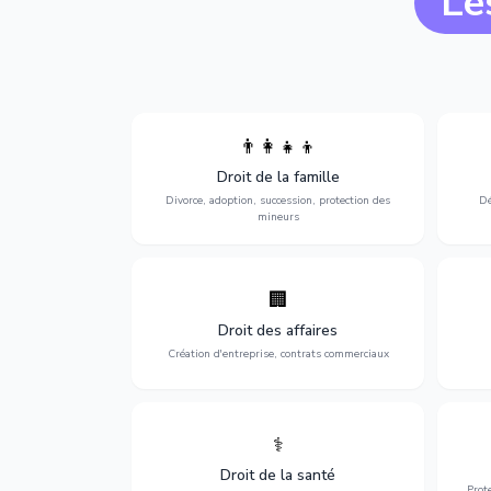
Le
👨‍👩‍👧‍👦
Divorce, garde d'enfants, adoption,
l'a
Droit de la famille
succession et protection des personnes
procè
vulnérables.
Divorce, adoption, succession, protection des
Dé
mineurs
🏢
Accompagnement complet pour votre
Opti
entreprise : création, contrats
dé
Droit des affaires
commerciaux, concurrence et litiges.
Création d'entreprise, contrats commerciaux
⚕️
Défense de vos droits médicaux : erreurs
Prote
médicales, responsabilité des praticiens
Droit de la santé
et indemnisation.
Prot