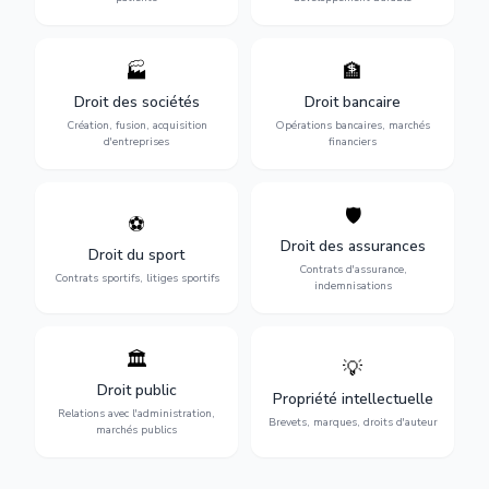
🏭
🏦
Structuration de votre
Gestion de vos opérations
société : création, fusion-
financières : contentieux
Droit des sociétés
Droit bancaire
acquisition, gouvernance et
bancaire, investissements et
Création, fusion, acquisition
Opérations bancaires, marchés
restructuration.
régulation.
d'entreprises
financiers
🛡️
⚽
Expertise en droit sportif :
Défense de vos intérêts :
contrats de sportifs,
contrats d'assurance,
Droit des assurances
Droit du sport
transferts, sponsoring et
sinistres et indemnisations
Contrats d'assurance,
contentieux.
optimales.
Contrats sportifs, litiges sportifs
indemnisations
🏛️
💡
Gestion de vos relations
Protection de vos créations
avec l'administration :
: brevets, marques, droits
Droit public
Propriété intellectuelle
marchés publics,
d'auteur et lutte contre la
Relations avec l'administration,
urbanisme et contentieux.
contrefaçon.
Brevets, marques, droits d'auteur
marchés publics