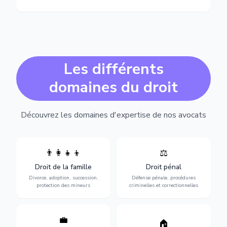
Les différents
domaines du droit
Découvrez les domaines d'expertise de nos avocats
👨‍👩‍👧‍👦
⚖️
Expertise en matière pénale,
Divorce, garde d'enfants,
de l'assistance en garde à
adoption, succession et
Droit de la famille
Droit pénal
vue jusqu'au procès, pour
protection des personnes
toute affaire correctionnelle
Divorce, adoption, succession,
Défense pénale, procédures
vulnérables.
ou criminelle.
protection des mineurs
criminelles et correctionnelles
💼
Protection de vos droits au
🏠
Sécurisation de vos projets
travail : contrats,