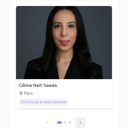
Célina Naït Saada
Paris
Droit fiscal et droit douanier