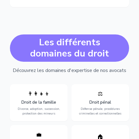
Les différents
domaines du droit
Découvrez les domaines d'expertise de nos avocats
👨‍👩‍👧‍👦
⚖️
Expertise en matière pénale,
Divorce, garde d'enfants,
de l'assistance en garde à
adoption, succession et
Droit de la famille
Droit pénal
vue jusqu'au procès, pour
protection des personnes
toute affaire correctionnelle
Divorce, adoption, succession,
Défense pénale, procédures
vulnérables.
ou criminelle.
protection des mineurs
criminelles et correctionnelles
💼
Protection de vos droits au
🏠
Sécurisation de vos projets
travail : contrats,