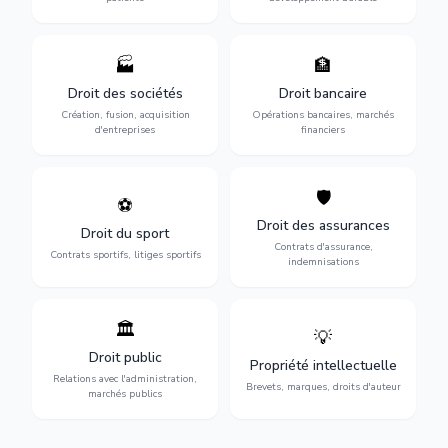
🏭
🏦
Structuration de votre
Gestion de vos opérations
société : création, fusion-
financières : contentieux
Droit des sociétés
Droit bancaire
acquisition, gouvernance et
bancaire, investissements et
Création, fusion, acquisition
Opérations bancaires, marchés
restructuration.
régulation.
d'entreprises
financiers
🛡️
⚽
Expertise en droit sportif :
Défense de vos intérêts :
contrats de sportifs,
contrats d'assurance,
Droit des assurances
Droit du sport
transferts, sponsoring et
sinistres et indemnisations
Contrats d'assurance,
contentieux.
optimales.
Contrats sportifs, litiges sportifs
indemnisations
🏛️
💡
Gestion de vos relations
Protection de vos créations
avec l'administration :
: brevets, marques, droits
Droit public
Propriété intellectuelle
marchés publics,
d'auteur et lutte contre la
Relations avec l'administration,
urbanisme et contentieux.
contrefaçon.
Brevets, marques, droits d'auteur
marchés publics