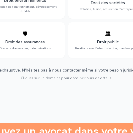
Droit environnemental
environnementale, litiges et
fusion-acquisition, gouvernance
Droit des sociétés
développement durable.
restructuration.
ection de l'environnement, développement
Création, fusion, acquisition d'entrepri
durable
🛡️
🏛️
éfense de vos intérêts : contrats
Gestion de vos relations avec
urance, sinistres et indemnisations
l'administration : marchés publi
Droit des assurances
Droit public
optimales.
urbanisme et contentieux.
Contrats d'assurance, indemnisations
Relations avec l'administration, marchés p
 exhaustive. N'hésitez pas à nous contacter même si votre besoin juridiqu
Cliquez sur un domaine pour découvrir plus de détails.
uvez un avocat dans votre v