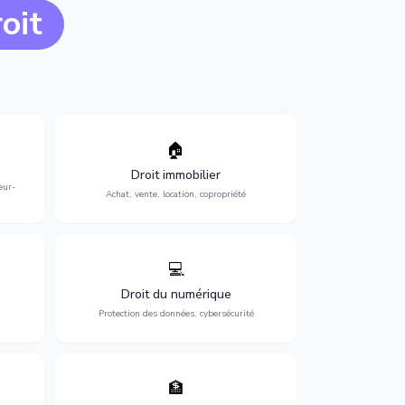
oit
🏠
l :
Sécurisation de vos projets immobiliers :
ent,
achat, vente, location, construction et
Droit immobilier
gestion de copropriété.
eur-
Achat, vente, location, copropriété
💻
visas,
Protection de vos activités numériques :
ial et
RGPD, cybersécurité, e-commerce et
Droit du numérique
propriété digitale.
n
Protection des données, cybersécurité
🏦
tion,
Gestion de vos opérations financières :