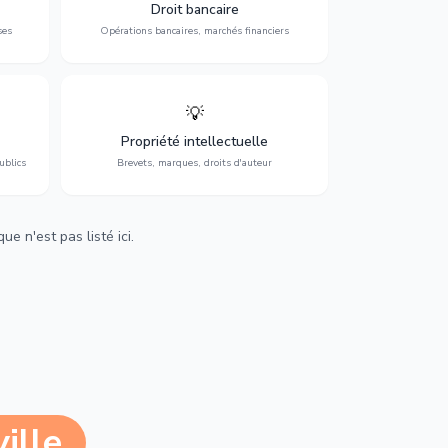
 et
contentieux bancaire, investissements et
Droit bancaire
régulation.
ses
Opérations bancaires, marchés financiers
💡
Protection de vos créations : brevets,
cs,
marques, droits d'auteur et lutte contre la
Propriété intellectuelle
contrefaçon.
ublics
Brevets, marques, droits d'auteur
e n'est pas listé ici.
ille