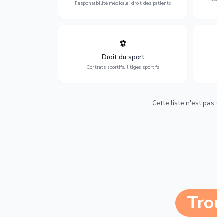
Responsabilité médicale, droit des patients
⚽
Expertise en droit sportif : contrats de
D
sportifs, transferts, sponsoring et
d'ass
Droit du sport
contentieux.
Contrats sportifs, litiges sportifs
Cette liste n'est pas
Tro