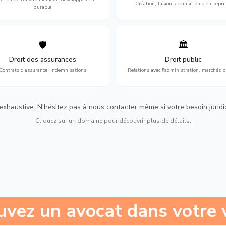
Création, fusion, acquisition d'entrepri
durable
🛡️
🏛️
éfense de vos intérêts : contrats
Gestion de vos relations avec
urance, sinistres et indemnisations
l'administration : marchés publi
Droit des assurances
Droit public
optimales.
urbanisme et contentieux.
Contrats d'assurance, indemnisations
Relations avec l'administration, marchés p
 exhaustive. N'hésitez pas à nous contacter même si votre besoin juridiqu
Cliquez sur un domaine pour découvrir plus de détails.
uvez un avocat dans votre v