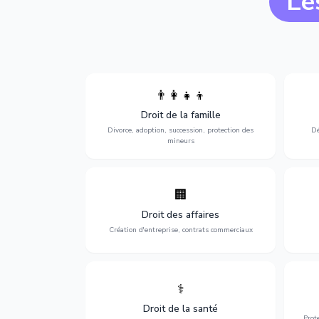
Le
👨‍👩‍👧‍👦
Divorce, garde d'enfants, adoption,
l'a
Droit de la famille
succession et protection des personnes
procè
vulnérables.
Divorce, adoption, succession, protection des
Dé
mineurs
🏢
Accompagnement complet pour votre
Opti
entreprise : création, contrats
dé
Droit des affaires
commerciaux, concurrence et litiges.
Création d'entreprise, contrats commerciaux
⚕️
Défense de vos droits médicaux : erreurs
Prote
médicales, responsabilité des praticiens
Droit de la santé
et indemnisation.
Prot