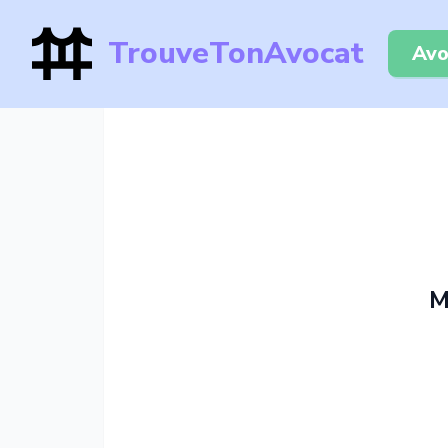
TrouveTonAvocat
Avo
M