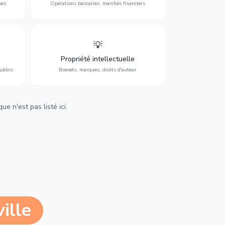
ses
Opérations bancaires, marchés financiers
💡
Protection de vos créations : brevets,
cs,
marques, droits d'auteur et lutte contre la
Propriété intellectuelle
contrefaçon.
ublics
Brevets, marques, droits d'auteur
e n'est pas listé ici.
ille