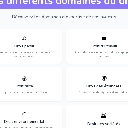
s différents domaines du dr
Découvrez les domaines d'expertise de nos avocats
⚖️
💼
Expertise en matière pénale, de
Protection de vos droits au travai
ssistance en garde à vue jusqu'au
contrats, licenciements, harcèlem
Droit pénal
Droit du travail
s, pour toute affaire correctionnelle
discrimination et conflits avec
fense pénale, procédures criminelles et
Contrats, licenciements, conflits employ
ou criminelle.
l'employeur.
correctionnelles
employé
💰
🌍
misation de votre situation fiscale :
Obtention de vos droits de séjour : 
clarations, contentieux, contrôles
cartes de séjour, regroupement famil
Droit fiscal
Droit des étrangers
fiscaux et planification.
naturalisation.
Impôts, taxes, optimisation fiscale
Visas, titres de séjour, naturalisatio
🌱
🏭
ction de l'environnement : conformité
Structuration de votre société : créa
Droit environnemental
environnementale, litiges et
fusion-acquisition, gouvernance
Droit des sociétés
développement durable.
restructuration.
ection de l'environnement, développement