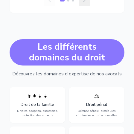
Les différents
domaines du droit
Découvrez les domaines d'expertise de nos avocats
👨‍👩‍👧‍👦
⚖️
Expertise en matière pénale,
Divorce, garde d'enfants,
de l'assistance en garde à
adoption, succession et
Droit de la famille
Droit pénal
vue jusqu'au procès, pour
protection des personnes
toute affaire correctionnelle
Divorce, adoption, succession,
Défense pénale, procédures
vulnérables.
ou criminelle.
protection des mineurs
criminelles et correctionnelles