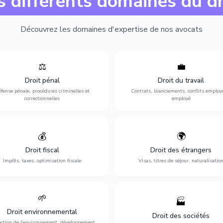
s différents domaines du dr
Découvrez les domaines d'expertise de nos avocats
⚖️
💼
Expertise en matière pénale, de
Protection de vos droits au travai
ssistance en garde à vue jusqu'au
contrats, licenciements, harcèlem
Droit pénal
Droit du travail
s, pour toute affaire correctionnelle
discrimination et conflits avec
fense pénale, procédures criminelles et
Contrats, licenciements, conflits employ
ou criminelle.
l'employeur.
correctionnelles
employé
💰
🌍
misation de votre situation fiscale :
Obtention de vos droits de séjour : 
clarations, contentieux, contrôles
cartes de séjour, regroupement famil
Droit fiscal
Droit des étrangers
fiscaux et planification.
naturalisation.
Impôts, taxes, optimisation fiscale
Visas, titres de séjour, naturalisatio
🌱
🏭
ction de l'environnement : conformité
Structuration de votre société : créa
Droit environnemental
environnementale, litiges et
fusion-acquisition, gouvernance
Droit des sociétés
développement durable.
restructuration.
ection de l'environnement, développement