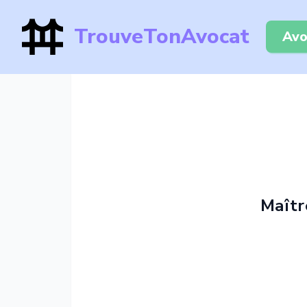
TrouveTonAvocat
Avo
Maîtr