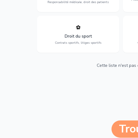
Responsabilité médicale, droit des patients
⚽
Expertise en droit sportif : contrats de
D
sportifs, transferts, sponsoring et
d'ass
Droit du sport
contentieux.
Contrats sportifs, litiges sportifs
Cette liste n'est pas
Tro