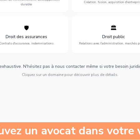
Création, fusion, acquisition d'entrepri
durable
🛡️
🏛️
éfense de vos intérêts : contrats
Gestion de vos relations avec
urance, sinistres et indemnisations
l'administration : marchés publi
Droit des assurances
Droit public
optimales.
urbanisme et contentieux.
Contrats d'assurance, indemnisations
Relations avec l'administration, marchés p
 exhaustive. N'hésitez pas à nous contacter même si votre besoin juridiqu
Cliquez sur un domaine pour découvrir plus de détails.
uvez un avocat dans votre v