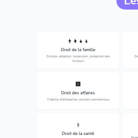
Le
👨‍👩‍👧‍👦
Divorce, garde d'enfants, adoption,
l'a
Droit de la famille
succession et protection des personnes
procè
vulnérables.
Divorce, adoption, succession, protection des
Dé
mineurs
🏢
Accompagnement complet pour votre
Opti
entreprise : création, contrats
dé
Droit des affaires
commerciaux, concurrence et litiges.
Création d'entreprise, contrats commerciaux
⚕️
Défense de vos droits médicaux : erreurs
Prote
médicales, responsabilité des praticiens
Droit de la santé
et indemnisation.
Prot