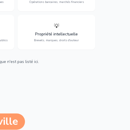
ses
Opérations bancaires, marchés financiers
💡
Protection de vos créations : brevets,
cs,
marques, droits d'auteur et lutte contre la
Propriété intellectuelle
contrefaçon.
ublics
Brevets, marques, droits d'auteur
e n'est pas listé ici.
ille