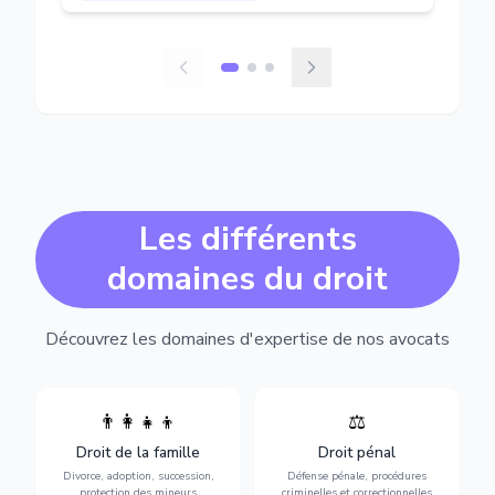
Les différents
domaines du droit
Découvrez les domaines d'expertise de nos avocats
👨‍👩‍👧‍👦
⚖️
Expertise en matière pénale,
Divorce, garde d'enfants,
de l'assistance en garde à
adoption, succession et
Droit de la famille
Droit pénal
vue jusqu'au procès, pour
protection des personnes
toute affaire correctionnelle
Divorce, adoption, succession,
Défense pénale, procédures
vulnérables.
ou criminelle.
protection des mineurs
criminelles et correctionnelles