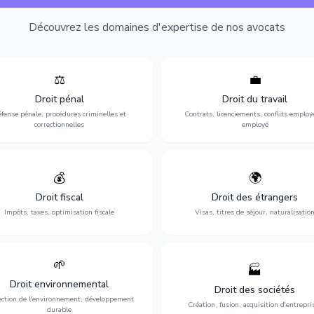
Découvrez les domaines d'expertise de nos avocats
⚖️
💼
Expertise en matière pénale, de
Protection de vos droits au travai
ssistance en garde à vue jusqu'au
contrats, licenciements, harcèlem
Droit pénal
Droit du travail
s, pour toute affaire correctionnelle
discrimination et conflits avec
fense pénale, procédures criminelles et
Contrats, licenciements, conflits employ
ou criminelle.
l'employeur.
correctionnelles
employé
💰
🌍
misation de votre situation fiscale :
Obtention de vos droits de séjour : 
clarations, contentieux, contrôles
cartes de séjour, regroupement famil
Droit fiscal
Droit des étrangers
fiscaux et planification.
naturalisation.
Impôts, taxes, optimisation fiscale
Visas, titres de séjour, naturalisatio
🌱
🏭
ction de l'environnement : conformité
Structuration de votre société : créa
Droit environnemental
environnementale, litiges et
fusion-acquisition, gouvernance
Droit des sociétés
développement durable.
restructuration.
ection de l'environnement, développement
Création, fusion, acquisition d'entrepri
durable