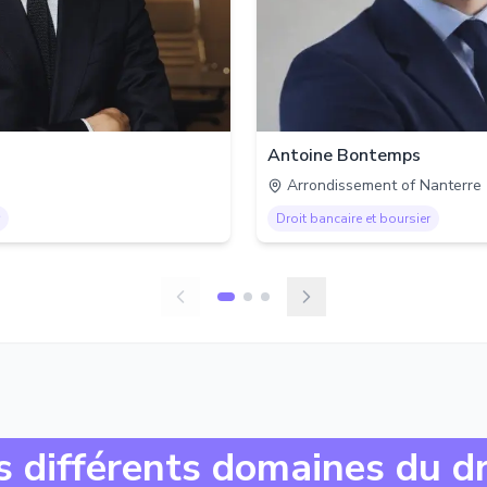
Antoine Bontemps
Arrondissement of Nanterre
Droit bancaire et boursier
s différents domaines du dr