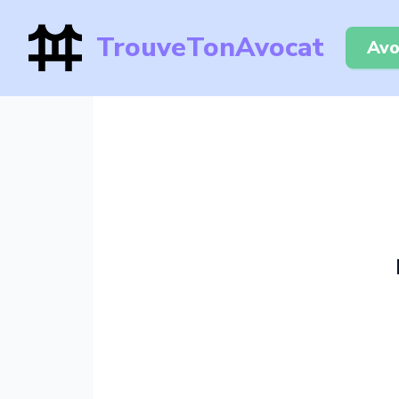
TrouveTonAvocat
Avo