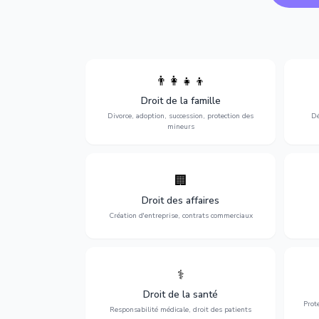
👨‍👩‍👧‍👦
Divorce, garde d'enfants, adoption,
l'a
Droit de la famille
succession et protection des personnes
procè
vulnérables.
Divorce, adoption, succession, protection des
Dé
mineurs
🏢
Accompagnement complet pour votre
Opti
entreprise : création, contrats
dé
Droit des affaires
commerciaux, concurrence et litiges.
Création d'entreprise, contrats commerciaux
⚕️
Défense de vos droits médicaux : erreurs
Prote
médicales, responsabilité des praticiens
Droit de la santé
et indemnisation.
Prot
Responsabilité médicale, droit des patients