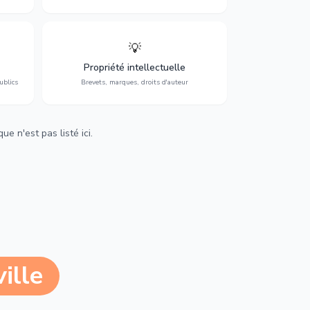
💡
Protection de vos créations : brevets,
cs,
marques, droits d'auteur et lutte contre la
Propriété intellectuelle
contrefaçon.
ublics
Brevets, marques, droits d'auteur
e n'est pas listé ici.
ille