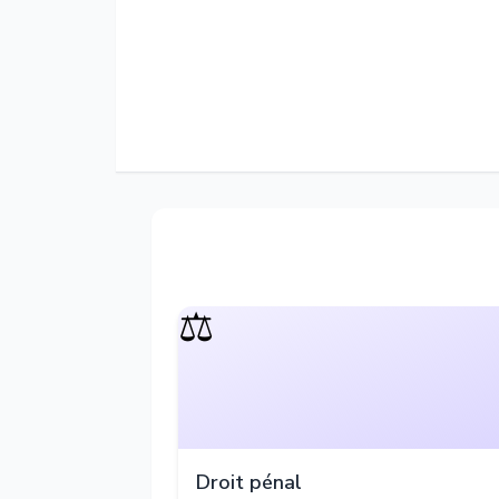
⚖️
Droit pénal