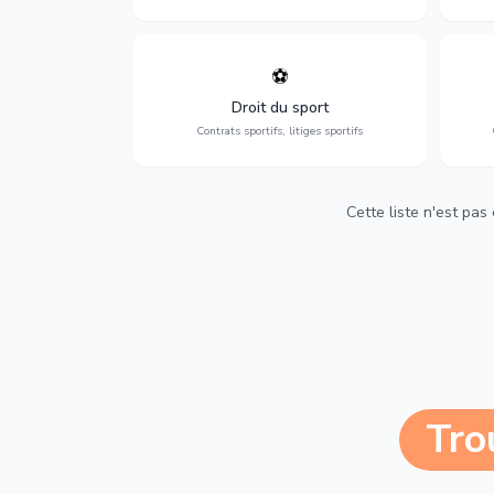
⚽
Expertise en droit sportif : contrats de
D
sportifs, transferts, sponsoring et
d'ass
Droit du sport
contentieux.
Contrats sportifs, litiges sportifs
Cette liste n'est pas
Tro