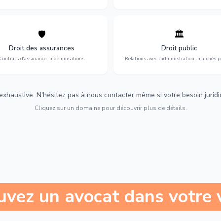
🛡️
🏛️
éfense de vos intérêts : contrats
Gestion de vos relations avec
urance, sinistres et indemnisations
l'administration : marchés publi
Droit des assurances
Droit public
optimales.
urbanisme et contentieux.
Contrats d'assurance, indemnisations
Relations avec l'administration, marchés p
 exhaustive. N'hésitez pas à nous contacter même si votre besoin juridiqu
Cliquez sur un domaine pour découvrir plus de détails.
uvez un avocat dans votre v