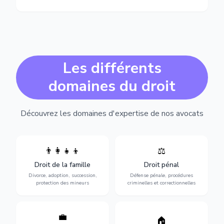
Les différents
domaines du droit
Découvrez les domaines d'expertise de nos avocats
👨‍👩‍👧‍👦
⚖️
Expertise en matière pénale,
Divorce, garde d'enfants,
de l'assistance en garde à
adoption, succession et
Droit de la famille
Droit pénal
vue jusqu'au procès, pour
protection des personnes
toute affaire correctionnelle
Divorce, adoption, succession,
Défense pénale, procédures
vulnérables.
ou criminelle.
protection des mineurs
criminelles et correctionnelles
💼
Protection de vos droits au
🏠
Sécurisation de vos projets
travail : contrats,