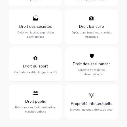
🏭
🏦
Structuration de votre
Gestion de vos opérations
société : création, fusion-
financières : contentieux
Droit des sociétés
Droit bancaire
acquisition, gouvernance et
bancaire, investissements et
Création, fusion, acquisition
Opérations bancaires, marchés
restructuration.
régulation.
d'entreprises
financiers
🛡️
⚽
Expertise en droit sportif :
Défense de vos intérêts :
contrats de sportifs,
contrats d'assurance,
Droit des assurances
Droit du sport
transferts, sponsoring et
sinistres et indemnisations
Contrats d'assurance,
contentieux.
optimales.
Contrats sportifs, litiges sportifs
indemnisations
🏛️
💡
Gestion de vos relations
Protection de vos créations
avec l'administration :
: brevets, marques, droits
Droit public
Propriété intellectuelle
marchés publics,
d'auteur et lutte contre la
Relations avec l'administration,
urbanisme et contentieux.
contrefaçon.
Brevets, marques, droits d'auteur
marchés publics