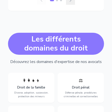
Les différents
domaines du droit
Découvrez les domaines d'expertise de nos avocats
👨‍👩‍👧‍👦
⚖️
Expertise en matière pénale,
Divorce, garde d'enfants,
de l'assistance en garde à
adoption, succession et
Droit de la famille
Droit pénal
vue jusqu'au procès, pour
protection des personnes
toute affaire correctionnelle
Divorce, adoption, succession,
Défense pénale, procédures
vulnérables.
ou criminelle.
protection des mineurs
criminelles et correctionnelles