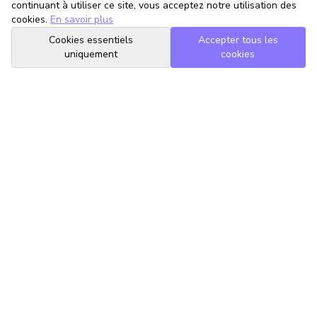
continuant à utiliser ce site, vous acceptez notre utilisation des
cookies.
En savoir plus
Cookies essentiels
Accepter tous les
uniquement
cookies
TrouveTonAvocat
L'Intelligence Artificielle qui te met en relation avec le meilleur
avocat pour ta situation.
romain@trouvetonavocat.fr
Informations
Conditions Générales d'Utilisation