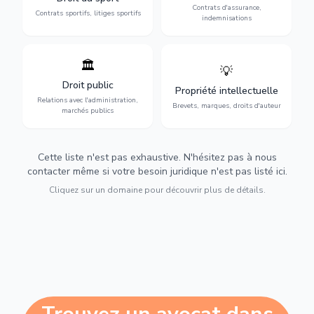
Contrats d'assurance,
contentieux.
optimales.
Contrats sportifs, litiges sportifs
indemnisations
🏛️
💡
Gestion de vos relations
Protection de vos créations
avec l'administration :
: brevets, marques, droits
Droit public
Propriété intellectuelle
marchés publics,
d'auteur et lutte contre la
Relations avec l'administration,
urbanisme et contentieux.
contrefaçon.
Brevets, marques, droits d'auteur
marchés publics
Cette liste n'est pas exhaustive. N'hésitez pas à nous
contacter même si votre besoin juridique n'est pas listé ici.
Cliquez sur un domaine pour découvrir plus de détails.