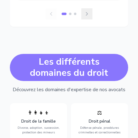
Les différents
domaines du droit
Découvrez les domaines d'expertise de nos avocats
👨‍👩‍👧‍👦
⚖️
Expertise en matière pénale,
Divorce, garde d'enfants,
de l'assistance en garde à
adoption, succession et
Droit de la famille
Droit pénal
vue jusqu'au procès, pour
protection des personnes
toute affaire correctionnelle
Divorce, adoption, succession,
Défense pénale, procédures
vulnérables.
ou criminelle.
protection des mineurs
criminelles et correctionnelles