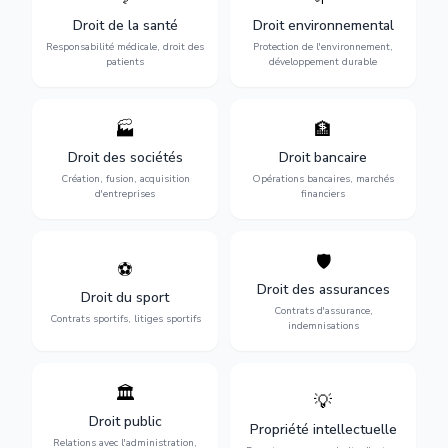
médicaux : erreurs
l'environnement :
Droit de la santé
Droit environnemental
médicales, responsabilité
conformité
des praticiens et
environnementale, litiges et
Responsabilité médicale, droit des
Protection de l'environnement,
indemnisation.
développement durable.
patients
développement durable
🏭
🏦
Structuration de votre
Gestion de vos opérations
société : création, fusion-
financières : contentieux
Droit des sociétés
Droit bancaire
acquisition, gouvernance et
bancaire, investissements et
Création, fusion, acquisition
Opérations bancaires, marchés
restructuration.
régulation.
d'entreprises
financiers
🛡️
⚽
Expertise en droit sportif :
Défense de vos intérêts :
contrats de sportifs,
contrats d'assurance,
Droit des assurances
Droit du sport
transferts, sponsoring et
sinistres et indemnisations
Contrats d'assurance,
contentieux.
optimales.
Contrats sportifs, litiges sportifs
indemnisations
🏛️
💡
Gestion de vos relations
Protection de vos créations
avec l'administration :
: brevets, marques, droits
Droit public
Propriété intellectuelle
marchés publics,
d'auteur et lutte contre la
Relations avec l'administration,
urbanisme et contentieux.
contrefaçon.