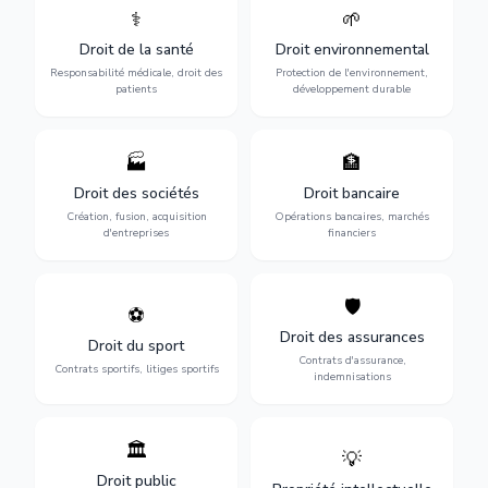
⚕️
🌱
Défense de vos droits
Protection de
médicaux : erreurs
l'environnement :
Droit de la santé
Droit environnemental
médicales, responsabilité
conformité
des praticiens et
environnementale, litiges et
Responsabilité médicale, droit des
Protection de l'environnement,
indemnisation.
développement durable.
patients
développement durable
🏭
🏦
Structuration de votre
Gestion de vos opérations
société : création, fusion-
financières : contentieux
Droit des sociétés
Droit bancaire
acquisition, gouvernance et
bancaire, investissements et
Création, fusion, acquisition
Opérations bancaires, marchés
restructuration.
régulation.
d'entreprises
financiers
🛡️
⚽
Expertise en droit sportif :
Défense de vos intérêts :
contrats de sportifs,
contrats d'assurance,
Droit des assurances
Droit du sport
transferts, sponsoring et
sinistres et indemnisations
Contrats d'assurance,
contentieux.
optimales.
Contrats sportifs, litiges sportifs
indemnisations
🏛️
💡
Gestion de vos relations
Protection de vos créations
avec l'administration :
: brevets, marques, droits
Droit public