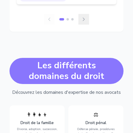
Les différents
domaines du droit
Découvrez les domaines d'expertise de nos avocats
👨‍👩‍👧‍👦
⚖️
Expertise en matière pénale,
Divorce, garde d'enfants,
de l'assistance en garde à
adoption, succession et
Droit de la famille
Droit pénal
vue jusqu'au procès, pour
protection des personnes
toute affaire correctionnelle
Divorce, adoption, succession,
Défense pénale, procédures
vulnérables.
ou criminelle.