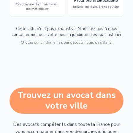
Propriété intellectuelle
marchés publics,
d'auteur et lutte contre la
Relations avec l'administration,
urbanisme et contentieux.
contrefaçon.
Brevets, marques, droits d'auteur
marchés publics
Cette liste n'est pas exhaustive. N'hésitez pas à nous
contacter même si votre besoin juridique n'est pas listé ici.
Cliquez sur un domaine pour découvrir plus de détails.
Trouvez un avocat dans
votre ville
Des avocats compétents dans toute la France pour
vous accompagner dans vos démarches juridiques