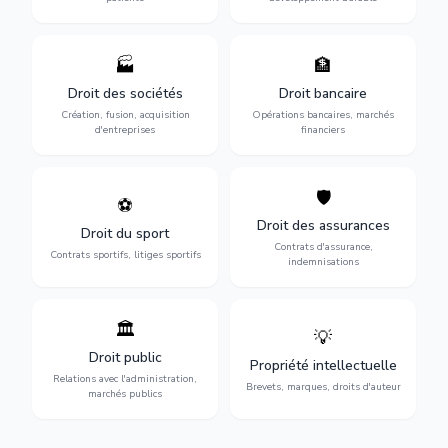
🏭
🏦
Structuration de votre
Gestion de vos opérations
société : création, fusion-
financières : contentieux
Droit des sociétés
Droit bancaire
acquisition, gouvernance et
bancaire, investissements et
Création, fusion, acquisition
Opérations bancaires, marchés
restructuration.
régulation.
d'entreprises
financiers
🛡️
⚽
Expertise en droit sportif :
Défense de vos intérêts :
contrats de sportifs,
contrats d'assurance,
Droit des assurances
Droit du sport
transferts, sponsoring et
sinistres et indemnisations
Contrats d'assurance,
contentieux.
optimales.
Contrats sportifs, litiges sportifs
indemnisations
🏛️
💡
Gestion de vos relations
Protection de vos créations
avec l'administration :
: brevets, marques, droits
Droit public
Propriété intellectuelle
marchés publics,
d'auteur et lutte contre la
Relations avec l'administration,
urbanisme et contentieux.
contrefaçon.
Brevets, marques, droits d'auteur
marchés publics