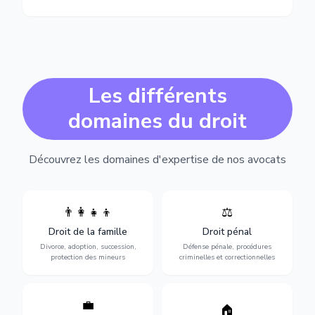
Les différents
domaines du droit
Découvrez les domaines d'expertise de nos avocats
👨‍👩‍👧‍👦
⚖️
Expertise en matière pénale,
Divorce, garde d'enfants,
de l'assistance en garde à
adoption, succession et
Droit de la famille
Droit pénal
vue jusqu'au procès, pour
protection des personnes
toute affaire correctionnelle
Divorce, adoption, succession,
Défense pénale, procédures
vulnérables.
ou criminelle.
protection des mineurs
criminelles et correctionnelles
💼
Protection de vos droits au
🏠
Sécurisation de vos projets
travail : contrats,