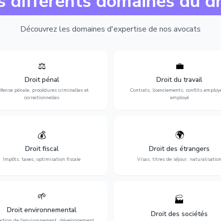
s différents domaines du dr
Découvrez les domaines d'expertise de nos avocats
⚖️
💼
Expertise en matière pénale, de
Protection de vos droits au travai
ssistance en garde à vue jusqu'au
contrats, licenciements, harcèlem
Droit pénal
Droit du travail
s, pour toute affaire correctionnelle
discrimination et conflits avec
fense pénale, procédures criminelles et
Contrats, licenciements, conflits employ
ou criminelle.
l'employeur.
correctionnelles
employé
💰
🌍
misation de votre situation fiscale :
Obtention de vos droits de séjour : 
clarations, contentieux, contrôles
cartes de séjour, regroupement famil
Droit fiscal
Droit des étrangers
fiscaux et planification.
naturalisation.
Impôts, taxes, optimisation fiscale
Visas, titres de séjour, naturalisatio
🌱
🏭
ction de l'environnement : conformité
Structuration de votre société : créa
Droit environnemental
environnementale, litiges et
fusion-acquisition, gouvernance
Droit des sociétés
développement durable.
restructuration.
ection de l'environnement, développement