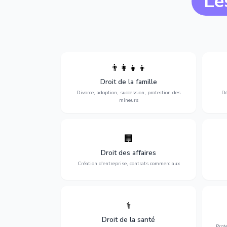
Le
👨‍👩‍👧‍👦
Divorce, garde d'enfants, adoption,
l'a
Droit de la famille
succession et protection des personnes
procè
vulnérables.
Divorce, adoption, succession, protection des
Dé
mineurs
🏢
Accompagnement complet pour votre
Opti
entreprise : création, contrats
dé
Droit des affaires
commerciaux, concurrence et litiges.
Création d'entreprise, contrats commerciaux
⚕️
Défense de vos droits médicaux : erreurs
Prote
médicales, responsabilité des praticiens
Droit de la santé
et indemnisation.
Prot