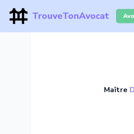
TrouveTonAvocat
Avo
Maître
D