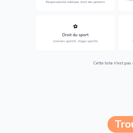
Responsabilité médicale, droit des patients
⚽
Expertise en droit sportif : contrats de
D
sportifs, transferts, sponsoring et
d'ass
Droit du sport
contentieux.
Contrats sportifs, litiges sportifs
Cette liste n'est pas
Tro