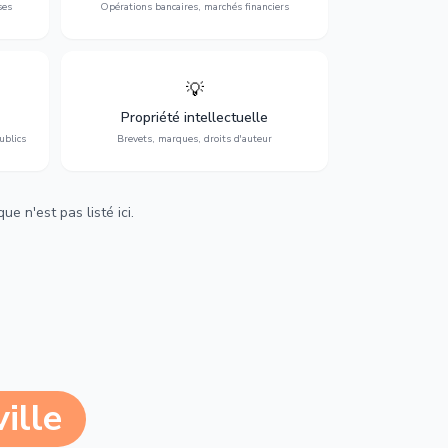
ses
Opérations bancaires, marchés financiers
💡
Protection de vos créations : brevets,
cs,
marques, droits d'auteur et lutte contre la
Propriété intellectuelle
contrefaçon.
ublics
Brevets, marques, droits d'auteur
e n'est pas listé ici.
ille