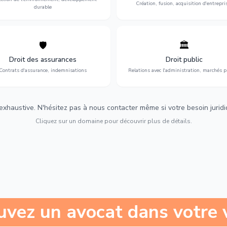
Création, fusion, acquisition d'entrepri
durable
🛡️
🏛️
éfense de vos intérêts : contrats
Gestion de vos relations avec
urance, sinistres et indemnisations
l'administration : marchés publi
Droit des assurances
Droit public
optimales.
urbanisme et contentieux.
Contrats d'assurance, indemnisations
Relations avec l'administration, marchés p
 exhaustive. N'hésitez pas à nous contacter même si votre besoin juridiqu
Cliquez sur un domaine pour découvrir plus de détails.
uvez un avocat dans votre v