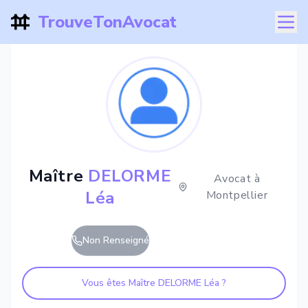
TrouveTonAvocat
Maître
DELORME
Avocat à
Léa
Montpellier
Non Renseigné
Vous êtes Maître
DELORME Léa
?