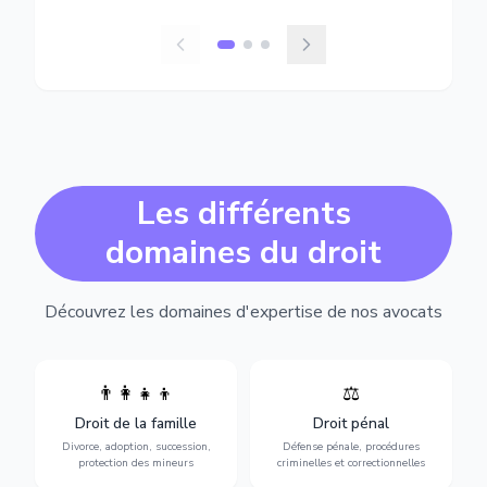
Les différents
domaines du droit
Découvrez les domaines d'expertise de nos avocats
👨‍👩‍👧‍👦
⚖️
Expertise en matière pénale,
Divorce, garde d'enfants,
de l'assistance en garde à
adoption, succession et
Droit de la famille
Droit pénal
vue jusqu'au procès, pour
protection des personnes
toute affaire correctionnelle
Divorce, adoption, succession,
Défense pénale, procédures
vulnérables.
ou criminelle.
protection des mineurs
criminelles et correctionnelles