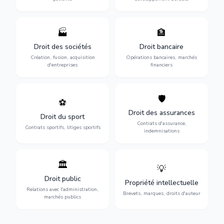
🏭
🏦
Structuration de votre
Gestion de vos opérations
société : création, fusion-
financières : contentieux
Droit des sociétés
Droit bancaire
acquisition, gouvernance et
bancaire, investissements et
Création, fusion, acquisition
Opérations bancaires, marchés
restructuration.
régulation.
d'entreprises
financiers
🛡️
⚽
Expertise en droit sportif :
Défense de vos intérêts :
contrats de sportifs,
contrats d'assurance,
Droit des assurances
Droit du sport
transferts, sponsoring et
sinistres et indemnisations
Contrats d'assurance,
contentieux.
optimales.
Contrats sportifs, litiges sportifs
indemnisations
🏛️
💡
Gestion de vos relations
Protection de vos créations
avec l'administration :
: brevets, marques, droits
Droit public
Propriété intellectuelle
marchés publics,
d'auteur et lutte contre la
Relations avec l'administration,
urbanisme et contentieux.
contrefaçon.
Brevets, marques, droits d'auteur
marchés publics