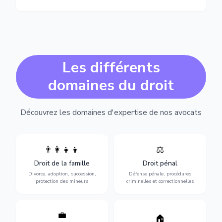
Les différents
domaines du droit
Découvrez les domaines d'expertise de nos avocats
👨‍👩‍👧‍👦
⚖️
Expertise en matière pénale,
Divorce, garde d'enfants,
de l'assistance en garde à
adoption, succession et
Droit de la famille
Droit pénal
vue jusqu'au procès, pour
protection des personnes
toute affaire correctionnelle
Divorce, adoption, succession,
Défense pénale, procédures
vulnérables.
ou criminelle.
protection des mineurs
criminelles et correctionnelles
💼
Protection de vos droits au
🏠
Sécurisation de vos projets
travail : contrats,