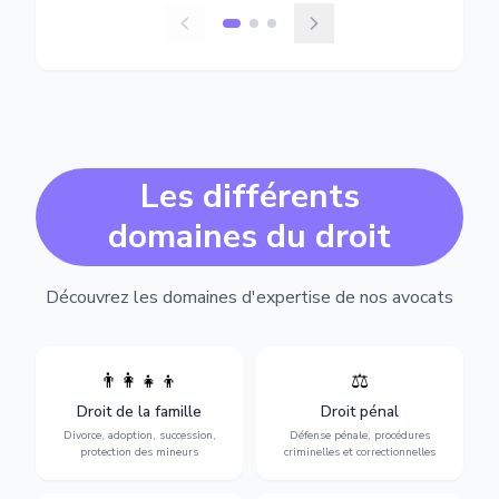
Les différents
domaines du droit
Découvrez les domaines d'expertise de nos avocats
👨‍👩‍👧‍👦
⚖️
Expertise en matière pénale,
Divorce, garde d'enfants,
de l'assistance en garde à
adoption, succession et
Droit de la famille
Droit pénal
vue jusqu'au procès, pour
protection des personnes
toute affaire correctionnelle
Divorce, adoption, succession,
Défense pénale, procédures
vulnérables.
ou criminelle.
protection des mineurs
criminelles et correctionnelles