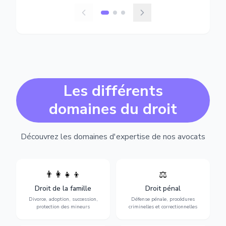
Les différents
domaines du droit
Découvrez les domaines d'expertise de nos avocats
👨‍👩‍👧‍👦
⚖️
Expertise en matière pénale,
Divorce, garde d'enfants,
de l'assistance en garde à
adoption, succession et
Droit de la famille
Droit pénal
vue jusqu'au procès, pour
protection des personnes
toute affaire correctionnelle
Divorce, adoption, succession,
Défense pénale, procédures
vulnérables.
ou criminelle.
protection des mineurs
criminelles et correctionnelles