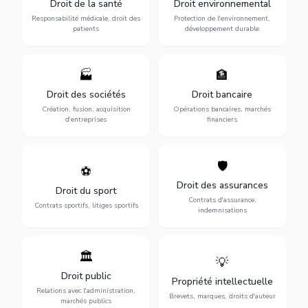
Droit de la santé
Droit environnemental
médicales, responsabilité
conformité
des praticiens et
environnementale, litiges et
Responsabilité médicale, droit des
Protection de l'environnement,
indemnisation.
développement durable.
patients
développement durable
🏭
🏦
Structuration de votre
Gestion de vos opérations
société : création, fusion-
financières : contentieux
Droit des sociétés
Droit bancaire
acquisition, gouvernance et
bancaire, investissements et
Création, fusion, acquisition
Opérations bancaires, marchés
restructuration.
régulation.
d'entreprises
financiers
🛡️
⚽
Expertise en droit sportif :
Défense de vos intérêts :
contrats de sportifs,
contrats d'assurance,
Droit des assurances
Droit du sport
transferts, sponsoring et
sinistres et indemnisations
Contrats d'assurance,
contentieux.
optimales.
Contrats sportifs, litiges sportifs
indemnisations
🏛️
💡
Gestion de vos relations
Protection de vos créations
avec l'administration :
: brevets, marques, droits
Droit public
Propriété intellectuelle
marchés publics,
d'auteur et lutte contre la
Relations avec l'administration,
urbanisme et contentieux.
contrefaçon.
Brevets, marques, droits d'auteur
marchés publics