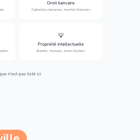
 et
contentieux bancaire, investissements et
Droit bancaire
régulation.
ses
Opérations bancaires, marchés financiers
💡
Protection de vos créations : brevets,
cs,
marques, droits d'auteur et lutte contre la
Propriété intellectuelle
contrefaçon.
ublics
Brevets, marques, droits d'auteur
e n'est pas listé ici.
ille