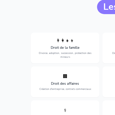
Le
👨‍👩‍👧‍👦
Divorce, garde d'enfants, adoption,
l'a
Droit de la famille
succession et protection des personnes
procè
vulnérables.
Divorce, adoption, succession, protection des
Dé
mineurs
🏢
Accompagnement complet pour votre
Opti
entreprise : création, contrats
dé
Droit des affaires
commerciaux, concurrence et litiges.
Création d'entreprise, contrats commerciaux
⚕️
Défense de vos droits médicaux : erreurs
Prote