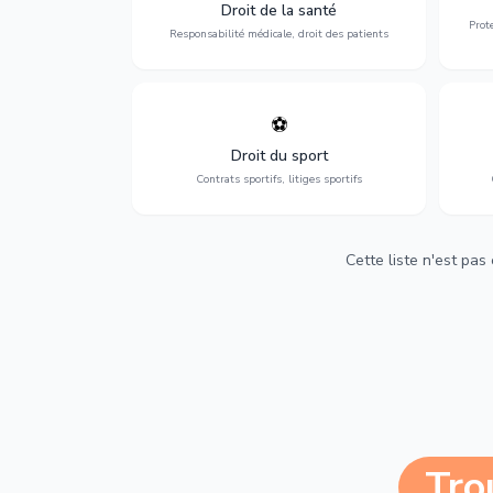
médicales, responsabilité des praticiens
Droit de la santé
et indemnisation.
Prot
Responsabilité médicale, droit des patients
⚽
Expertise en droit sportif : contrats de
D
sportifs, transferts, sponsoring et
d'ass
Droit du sport
contentieux.
Contrats sportifs, litiges sportifs
Cette liste n'est pas
Tro