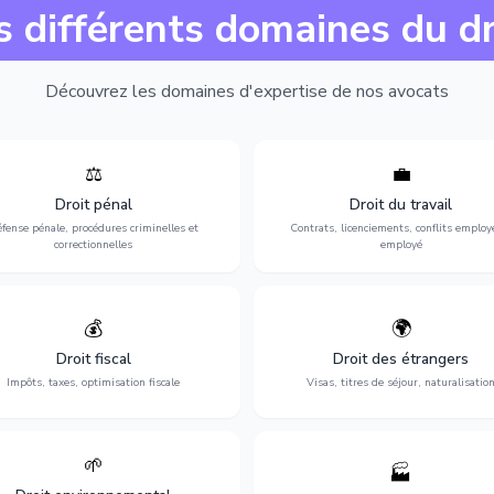
s différents domaines du dr
Découvrez les domaines d'expertise de nos avocats
⚖️
💼
Expertise en matière pénale, de
Protection de vos droits au travai
ssistance en garde à vue jusqu'au
contrats, licenciements, harcèlem
Droit pénal
Droit du travail
s, pour toute affaire correctionnelle
discrimination et conflits avec
fense pénale, procédures criminelles et
Contrats, licenciements, conflits employ
ou criminelle.
l'employeur.
correctionnelles
employé
💰
🌍
misation de votre situation fiscale :
Obtention de vos droits de séjour : 
clarations, contentieux, contrôles
cartes de séjour, regroupement famil
Droit fiscal
Droit des étrangers
fiscaux et planification.
naturalisation.
Impôts, taxes, optimisation fiscale
Visas, titres de séjour, naturalisatio
🌱
🏭
ction de l'environnement : conformité
Structuration de votre société : créa