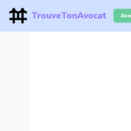
TrouveTonAvocat
Avo