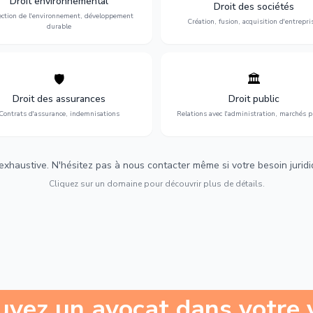
Droit environnemental
environnementale, litiges et
fusion-acquisition, gouvernance
Droit des sociétés
développement durable.
restructuration.
ection de l'environnement, développement
Création, fusion, acquisition d'entrepri
durable
🛡️
🏛️
éfense de vos intérêts : contrats
Gestion de vos relations avec
urance, sinistres et indemnisations
l'administration : marchés publi
Droit des assurances
Droit public
optimales.
urbanisme et contentieux.
Contrats d'assurance, indemnisations
Relations avec l'administration, marchés p
 exhaustive. N'hésitez pas à nous contacter même si votre besoin juridiqu
Cliquez sur un domaine pour découvrir plus de détails.
uvez un avocat dans votre v