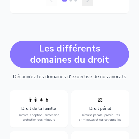
Les différents
domaines du droit
Découvrez les domaines d'expertise de nos avocats
👨‍👩‍👧‍👦
⚖️
Expertise en matière pénale,
Divorce, garde d'enfants,
de l'assistance en garde à
adoption, succession et
Droit de la famille
Droit pénal
vue jusqu'au procès, pour
protection des personnes
toute affaire correctionnelle
Divorce, adoption, succession,
Défense pénale, procédures
vulnérables.
ou criminelle.
protection des mineurs
criminelles et correctionnelles