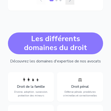
Les différents
domaines du droit
Découvrez les domaines d'expertise de nos avocats
👨‍👩‍👧‍👦
⚖️
Expertise en matière pénale,
Divorce, garde d'enfants,
de l'assistance en garde à
adoption, succession et
Droit de la famille
Droit pénal
vue jusqu'au procès, pour
protection des personnes
toute affaire correctionnelle
Divorce, adoption, succession,
Défense pénale, procédures
vulnérables.
ou criminelle.
protection des mineurs
criminelles et correctionnelles