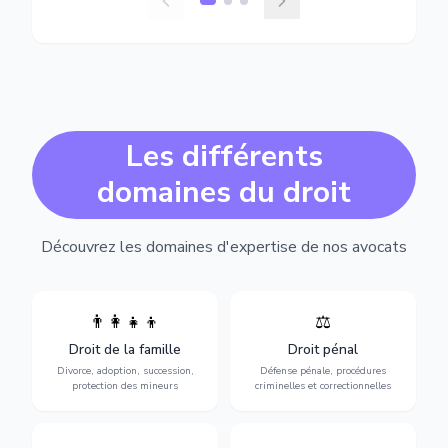
Les différents
domaines du droit
Découvrez les domaines d'expertise de nos avocats
👨‍👩‍👧‍👦
⚖️
Expertise en matière pénale,
Divorce, garde d'enfants,
de l'assistance en garde à
adoption, succession et
Droit de la famille
Droit pénal
vue jusqu'au procès, pour
protection des personnes
toute affaire correctionnelle
Divorce, adoption, succession,
Défense pénale, procédures
vulnérables.
ou criminelle.
protection des mineurs
criminelles et correctionnelles