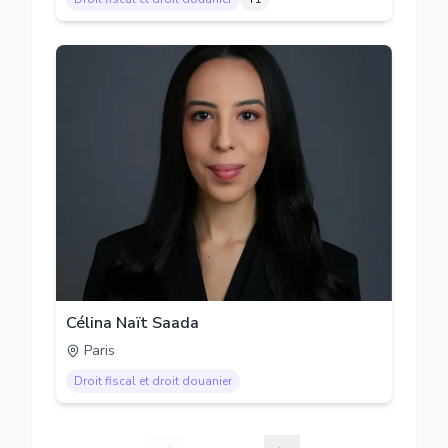
Célina Naït Saada
Paris
Droit fiscal et droit douanier