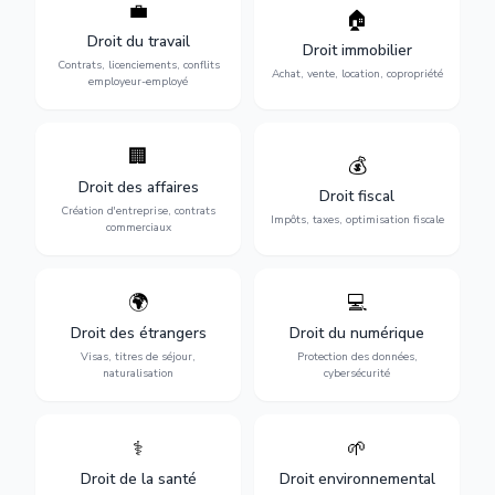
💼
Protection de vos droits au
🏠
Sécurisation de vos projets
travail : contrats,
immobiliers : achat, vente,
Droit du travail
licenciements, harcèlement,
Droit immobilier
location, construction et
discrimination et conflits
Contrats, licenciements, conflits
gestion de copropriété.
Achat, vente, location, copropriété
avec l'employeur.
employeur-employé
🏢
Accompagnement complet
Optimisation de votre
💰
pour votre entreprise :
situation fiscale :
Droit des affaires
création, contrats
déclarations, contentieux,
Droit fiscal
commerciaux, concurrence
contrôles fiscaux et
Création d'entreprise, contrats
Impôts, taxes, optimisation fiscale
et litiges.
planification.
commerciaux
🌍
💻
Obtention de vos droits de
Protection de vos activités
séjour : visas, cartes de
numériques : RGPD,
Droit des étrangers
Droit du numérique
séjour, regroupement
cybersécurité, e-commerce
Visas, titres de séjour,
Protection des données,
familial et naturalisation.
et propriété digitale.
naturalisation
cybersécurité
⚕️
🌱
Défense de vos droits
Protection de
médicaux : erreurs
l'environnement :
Droit de la santé
Droit environnemental
médicales, responsabilité
conformité