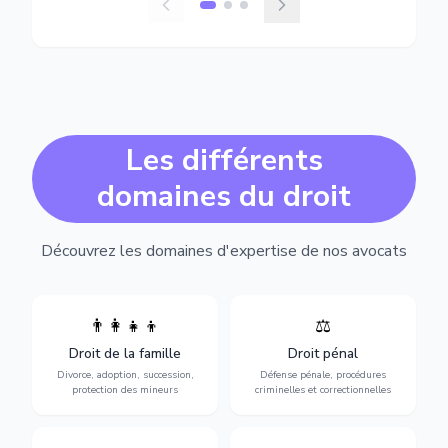
Les différents
domaines du droit
Découvrez les domaines d'expertise de nos avocats
👨‍👩‍👧‍👦
⚖️
Expertise en matière pénale,
Divorce, garde d'enfants,
de l'assistance en garde à
adoption, succession et
Droit de la famille
Droit pénal
vue jusqu'au procès, pour
protection des personnes
toute affaire correctionnelle
Divorce, adoption, succession,
Défense pénale, procédures
vulnérables.
ou criminelle.
protection des mineurs
criminelles et correctionnelles