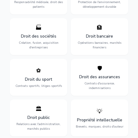
des praticiens et
environnementale, litiges et
Responsabilité médicale, droit des
Protection de l'environnement,
indemnisation.
développement durable.
patients
développement durable
🏭
🏦
Structuration de votre
Gestion de vos opérations
société : création, fusion-
financières : contentieux
Droit des sociétés
Droit bancaire
acquisition, gouvernance et
bancaire, investissements et
Création, fusion, acquisition
Opérations bancaires, marchés
restructuration.
régulation.
d'entreprises
financiers
🛡️
⚽
Expertise en droit sportif :
Défense de vos intérêts :
contrats de sportifs,
contrats d'assurance,
Droit des assurances
Droit du sport
transferts, sponsoring et
sinistres et indemnisations
Contrats d'assurance,
contentieux.
optimales.
Contrats sportifs, litiges sportifs
indemnisations
🏛️
💡
Gestion de vos relations
Protection de vos créations
avec l'administration :
: brevets, marques, droits
Droit public
Propriété intellectuelle
marchés publics,
d'auteur et lutte contre la
Relations avec l'administration,
urbanisme et contentieux.
contrefaçon.
Brevets, marques, droits d'auteur
marchés publics