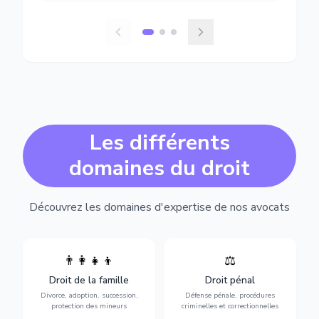
Les différents
domaines du droit
Découvrez les domaines d'expertise de nos avocats
👨‍👩‍👧‍👦
⚖️
Expertise en matière pénale,
Divorce, garde d'enfants,
de l'assistance en garde à
adoption, succession et
Droit de la famille
Droit pénal
vue jusqu'au procès, pour
protection des personnes
toute affaire correctionnelle
Divorce, adoption, succession,
Défense pénale, procédures
vulnérables.
ou criminelle.
protection des mineurs
criminelles et correctionnelles