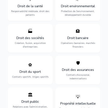
médicaux : erreurs
l'environnement :
Droit de la santé
Droit environnemental
médicales, responsabilité
conformité
des praticiens et
environnementale, litiges et
Responsabilité médicale, droit des
Protection de l'environnement,
indemnisation.
développement durable.
patients
développement durable
🏭
🏦
Structuration de votre
Gestion de vos opérations
société : création, fusion-
financières : contentieux
Droit des sociétés
Droit bancaire
acquisition, gouvernance et
bancaire, investissements et
Création, fusion, acquisition
Opérations bancaires, marchés
restructuration.
régulation.
d'entreprises
financiers
🛡️
⚽
Expertise en droit sportif :
Défense de vos intérêts :
contrats de sportifs,
contrats d'assurance,
Droit des assurances
Droit du sport
transferts, sponsoring et
sinistres et indemnisations
Contrats d'assurance,
contentieux.
optimales.
Contrats sportifs, litiges sportifs
indemnisations
🏛️
💡
Gestion de vos relations
Protection de vos créations
avec l'administration :
: brevets, marques, droits
Droit public
Propriété intellectuelle
marchés publics,
d'auteur et lutte contre la
Relations avec l'administration,
urbanisme et contentieux.
contrefaçon.