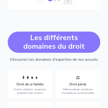
Les différents
domaines du droit
Découvrez les domaines d'expertise de nos avocats
👨‍👩‍👧‍👦
⚖️
Expertise en matière pénale,
Divorce, garde d'enfants,
de l'assistance en garde à
adoption, succession et
Droit de la famille
Droit pénal
vue jusqu'au procès, pour
protection des personnes
toute affaire correctionnelle
Divorce, adoption, succession,
Défense pénale, procédures
vulnérables.
ou criminelle.
protection des mineurs
criminelles et correctionnelles