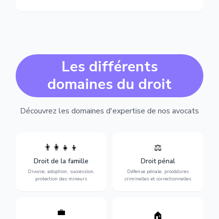
Les différents
domaines du droit
Découvrez les domaines d'expertise de nos avocats
👨‍👩‍👧‍👦
⚖️
Expertise en matière pénale,
Divorce, garde d'enfants,
de l'assistance en garde à
adoption, succession et
Droit de la famille
Droit pénal
vue jusqu'au procès, pour
protection des personnes
toute affaire correctionnelle
Divorce, adoption, succession,
Défense pénale, procédures
vulnérables.
ou criminelle.
protection des mineurs
criminelles et correctionnelles
💼
Protection de vos droits au
🏠
Sécurisation de vos projets
travail : contrats,