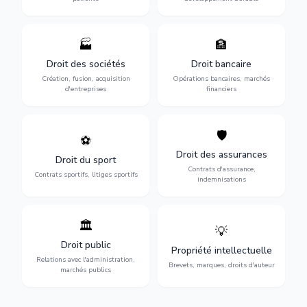
🏭
🏦
Structuration de votre
Gestion de vos opérations
société : création, fusion-
financières : contentieux
Droit des sociétés
Droit bancaire
acquisition, gouvernance et
bancaire, investissements et
Création, fusion, acquisition
Opérations bancaires, marchés
restructuration.
régulation.
d'entreprises
financiers
🛡️
⚽
Expertise en droit sportif :
Défense de vos intérêts :
contrats de sportifs,
contrats d'assurance,
Droit des assurances
Droit du sport
transferts, sponsoring et
sinistres et indemnisations
Contrats d'assurance,
contentieux.
optimales.
Contrats sportifs, litiges sportifs
indemnisations
🏛️
💡
Gestion de vos relations
Protection de vos créations
avec l'administration :
: brevets, marques, droits
Droit public
Propriété intellectuelle
marchés publics,
d'auteur et lutte contre la
Relations avec l'administration,
urbanisme et contentieux.
contrefaçon.
Brevets, marques, droits d'auteur
marchés publics