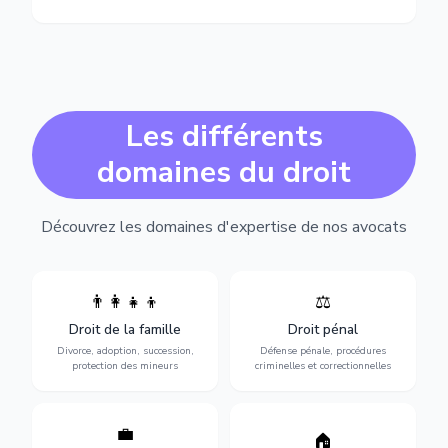
Les différents
domaines du droit
Découvrez les domaines d'expertise de nos avocats
👨‍👩‍👧‍👦
⚖️
Expertise en matière pénale,
Divorce, garde d'enfants,
de l'assistance en garde à
adoption, succession et
Droit de la famille
Droit pénal
vue jusqu'au procès, pour
protection des personnes
toute affaire correctionnelle
Divorce, adoption, succession,
Défense pénale, procédures
vulnérables.
ou criminelle.
protection des mineurs
criminelles et correctionnelles
💼
Protection de vos droits au
🏠
Sécurisation de vos projets
travail : contrats,