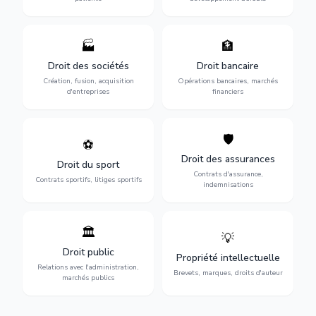
🏭
🏦
Structuration de votre
Gestion de vos opérations
société : création, fusion-
financières : contentieux
Droit des sociétés
Droit bancaire
acquisition, gouvernance et
bancaire, investissements et
Création, fusion, acquisition
Opérations bancaires, marchés
restructuration.
régulation.
d'entreprises
financiers
🛡️
⚽
Expertise en droit sportif :
Défense de vos intérêts :
contrats de sportifs,
contrats d'assurance,
Droit des assurances
Droit du sport
transferts, sponsoring et
sinistres et indemnisations
Contrats d'assurance,
contentieux.
optimales.
Contrats sportifs, litiges sportifs
indemnisations
🏛️
💡
Gestion de vos relations
Protection de vos créations
avec l'administration :
: brevets, marques, droits
Droit public
Propriété intellectuelle
marchés publics,
d'auteur et lutte contre la
Relations avec l'administration,
urbanisme et contentieux.
contrefaçon.
Brevets, marques, droits d'auteur
marchés publics