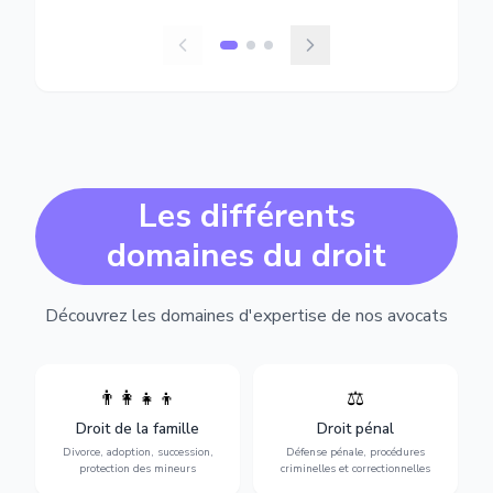
Les différents
domaines du droit
Découvrez les domaines d'expertise de nos avocats
👨‍👩‍👧‍👦
⚖️
Expertise en matière pénale,
Divorce, garde d'enfants,
de l'assistance en garde à
adoption, succession et
Droit de la famille
Droit pénal
vue jusqu'au procès, pour
protection des personnes
toute affaire correctionnelle
Divorce, adoption, succession,
Défense pénale, procédures
vulnérables.
ou criminelle.
protection des mineurs
criminelles et correctionnelles