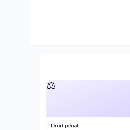
⚖️
Droit pénal