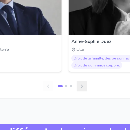
Anne-Sophie Duez
terre
Lille
Droit de la famille, des personnes 
Droit du dommage corporel