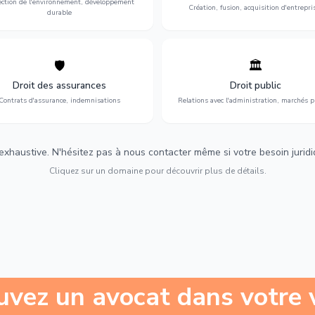
ection de l'environnement, développement
Création, fusion, acquisition d'entrepri
durable
🛡️
🏛️
éfense de vos intérêts : contrats
Gestion de vos relations avec
urance, sinistres et indemnisations
l'administration : marchés publi
Droit des assurances
Droit public
optimales.
urbanisme et contentieux.
Contrats d'assurance, indemnisations
Relations avec l'administration, marchés p
 exhaustive. N'hésitez pas à nous contacter même si votre besoin juridiqu
Cliquez sur un domaine pour découvrir plus de détails.
uvez un avocat dans votre v