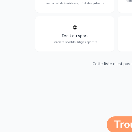
Prot
Responsabilité médicale, droit des patients
⚽
Expertise en droit sportif : contrats de
D
sportifs, transferts, sponsoring et
d'ass
Droit du sport
contentieux.
Contrats sportifs, litiges sportifs
Cette liste n'est pas
Tro