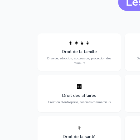
Le
👨‍👩‍👧‍👦
Divorce, garde d'enfants, adoption,
l'a
Droit de la famille
succession et protection des personnes
procè
vulnérables.
Divorce, adoption, succession, protection des
Dé
mineurs
🏢
Accompagnement complet pour votre
Opti
entreprise : création, contrats
dé
Droit des affaires
commerciaux, concurrence et litiges.
Création d'entreprise, contrats commerciaux
⚕️
Défense de vos droits médicaux : erreurs
Prote
médicales, responsabilité des praticiens
Droit de la santé
et indemnisation.