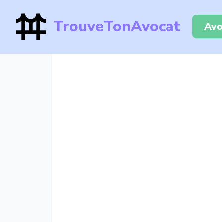
TrouveTonAvocat
Avo