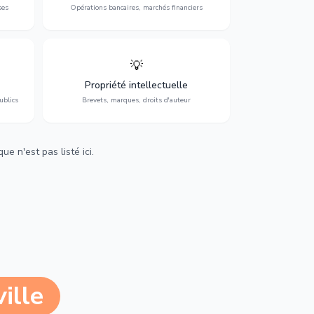
ses
Opérations bancaires, marchés financiers
💡
Protection de vos créations : brevets,
cs,
marques, droits d'auteur et lutte contre la
Propriété intellectuelle
contrefaçon.
ublics
Brevets, marques, droits d'auteur
e n'est pas listé ici.
ille