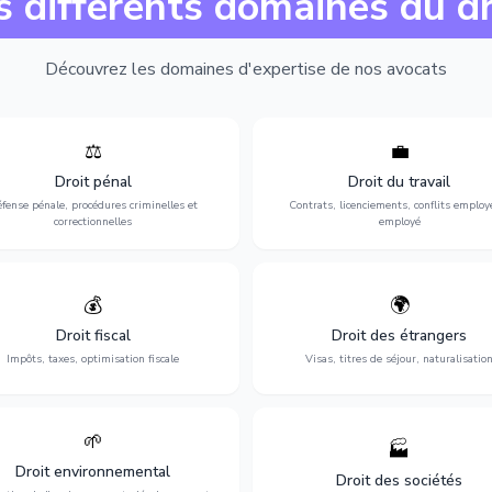
s différents domaines du dr
Découvrez les domaines d'expertise de nos avocats
⚖️
💼
Expertise en matière pénale, de
Protection de vos droits au travai
ssistance en garde à vue jusqu'au
contrats, licenciements, harcèlem
Droit pénal
Droit du travail
s, pour toute affaire correctionnelle
discrimination et conflits avec
fense pénale, procédures criminelles et
Contrats, licenciements, conflits employ
ou criminelle.
l'employeur.
correctionnelles
employé
💰
🌍
misation de votre situation fiscale :
Obtention de vos droits de séjour : 
clarations, contentieux, contrôles
cartes de séjour, regroupement famil
Droit fiscal
Droit des étrangers
fiscaux et planification.
naturalisation.
Impôts, taxes, optimisation fiscale
Visas, titres de séjour, naturalisatio
🌱
🏭
ction de l'environnement : conformité
Structuration de votre société : créa
Droit environnemental
environnementale, litiges et
fusion-acquisition, gouvernance
Droit des sociétés
développement durable.
restructuration.