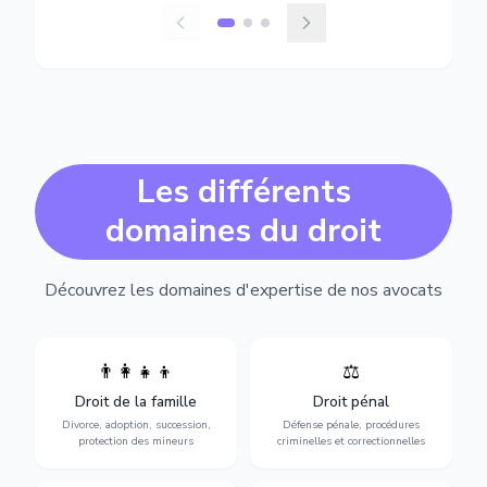
Les différents
domaines du droit
Découvrez les domaines d'expertise de nos avocats
👨‍👩‍👧‍👦
⚖️
Expertise en matière pénale,
Divorce, garde d'enfants,
de l'assistance en garde à
adoption, succession et
Droit de la famille
Droit pénal
vue jusqu'au procès, pour
protection des personnes
toute affaire correctionnelle
Divorce, adoption, succession,
Défense pénale, procédures
vulnérables.
ou criminelle.
protection des mineurs
criminelles et correctionnelles