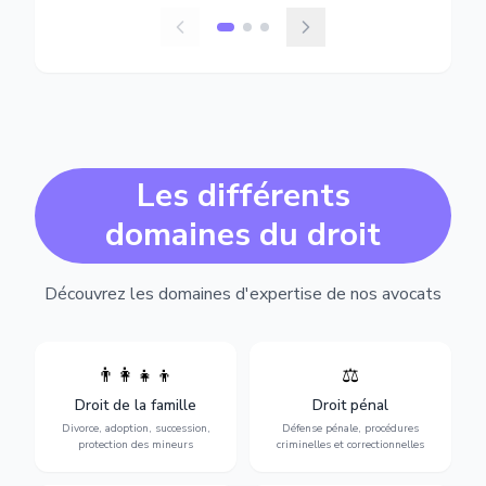
Les différents
domaines du droit
Découvrez les domaines d'expertise de nos avocats
👨‍👩‍👧‍👦
⚖️
Expertise en matière pénale,
Divorce, garde d'enfants,
de l'assistance en garde à
adoption, succession et
Droit de la famille
Droit pénal
vue jusqu'au procès, pour
protection des personnes
toute affaire correctionnelle
Divorce, adoption, succession,
Défense pénale, procédures
vulnérables.
ou criminelle.
protection des mineurs
criminelles et correctionnelles