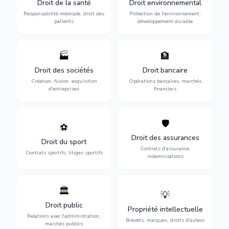
Droit de la santé
Droit environnemental
médicales, responsabilité
conformité
des praticiens et
environnementale, litiges et
Responsabilité médicale, droit des
Protection de l'environnement,
indemnisation.
développement durable.
patients
développement durable
🏭
🏦
Structuration de votre
Gestion de vos opérations
société : création, fusion-
financières : contentieux
Droit des sociétés
Droit bancaire
acquisition, gouvernance et
bancaire, investissements et
Création, fusion, acquisition
Opérations bancaires, marchés
restructuration.
régulation.
d'entreprises
financiers
🛡️
⚽
Expertise en droit sportif :
Défense de vos intérêts :
contrats de sportifs,
contrats d'assurance,
Droit des assurances
Droit du sport
transferts, sponsoring et
sinistres et indemnisations
Contrats d'assurance,
contentieux.
optimales.
Contrats sportifs, litiges sportifs
indemnisations
🏛️
💡
Gestion de vos relations
Protection de vos créations
avec l'administration :
: brevets, marques, droits
Droit public
Propriété intellectuelle
marchés publics,
d'auteur et lutte contre la
Relations avec l'administration,
urbanisme et contentieux.
contrefaçon.
Brevets, marques, droits d'auteur
marchés publics