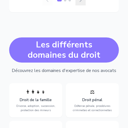
Les différents
domaines du droit
Découvrez les domaines d'expertise de nos avocats
👨‍👩‍👧‍👦
⚖️
Expertise en matière pénale,
Divorce, garde d'enfants,
de l'assistance en garde à
adoption, succession et
Droit de la famille
Droit pénal
vue jusqu'au procès, pour
protection des personnes
toute affaire correctionnelle
Divorce, adoption, succession,
Défense pénale, procédures
vulnérables.
ou criminelle.
protection des mineurs
criminelles et correctionnelles