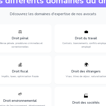
s différents domaines du dr
Découvrez les domaines d'expertise de nos avocats
⚖️
💼
Expertise en matière pénale, de
Protection de vos droits au travai
ssistance en garde à vue jusqu'au
contrats, licenciements, harcèlem
Droit pénal
Droit du travail
s, pour toute affaire correctionnelle
discrimination et conflits avec
fense pénale, procédures criminelles et
Contrats, licenciements, conflits employ
ou criminelle.
l'employeur.
correctionnelles
employé
💰
🌍
misation de votre situation fiscale :
Obtention de vos droits de séjour : 
clarations, contentieux, contrôles
cartes de séjour, regroupement famil
Droit fiscal
Droit des étrangers
fiscaux et planification.
naturalisation.
Impôts, taxes, optimisation fiscale
Visas, titres de séjour, naturalisatio
🌱
🏭
ction de l'environnement : conformité
Structuration de votre société : créa
Droit environnemental
environnementale, litiges et
fusion-acquisition, gouvernance
Droit des sociétés
développement durable.
restructuration.
ection de l'environnement, développement