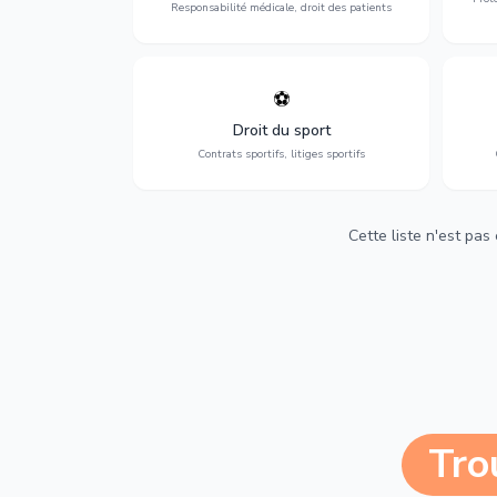
Responsabilité médicale, droit des patients
⚽
Expertise en droit sportif : contrats de
D
sportifs, transferts, sponsoring et
d'ass
Droit du sport
contentieux.
Contrats sportifs, litiges sportifs
Cette liste n'est pas
Tro