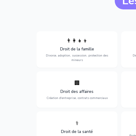
Le
👨‍👩‍👧‍👦
Divorce, garde d'enfants, adoption,
l'a
Droit de la famille
succession et protection des personnes
procè
vulnérables.
Divorce, adoption, succession, protection des
Dé
mineurs
🏢
Accompagnement complet pour votre
Opti
entreprise : création, contrats
dé
Droit des affaires
commerciaux, concurrence et litiges.
Création d'entreprise, contrats commerciaux
⚕️
Défense de vos droits médicaux : erreurs
Prote
médicales, responsabilité des praticiens
Droit de la santé
et indemnisation.
Prot