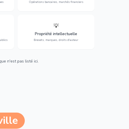
ses
Opérations bancaires, marchés financiers
💡
Protection de vos créations : brevets,
cs,
marques, droits d'auteur et lutte contre la
Propriété intellectuelle
contrefaçon.
ublics
Brevets, marques, droits d'auteur
e n'est pas listé ici.
ille