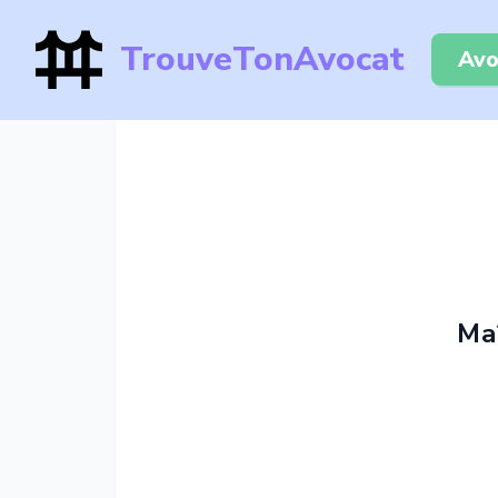
TrouveTonAvocat
Avo
Ma