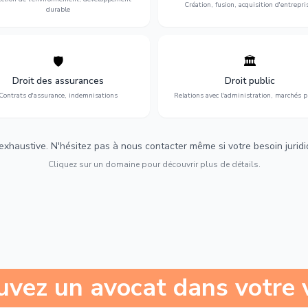
Création, fusion, acquisition d'entrepri
durable
🛡️
🏛️
éfense de vos intérêts : contrats
Gestion de vos relations avec
urance, sinistres et indemnisations
l'administration : marchés publi
Droit des assurances
Droit public
optimales.
urbanisme et contentieux.
Contrats d'assurance, indemnisations
Relations avec l'administration, marchés p
 exhaustive. N'hésitez pas à nous contacter même si votre besoin juridiqu
Cliquez sur un domaine pour découvrir plus de détails.
uvez un avocat dans votre v