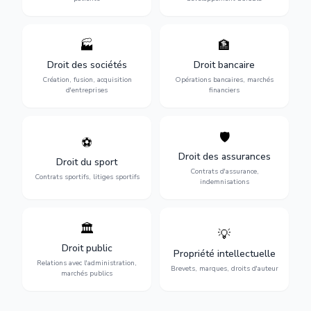
🏭
🏦
Structuration de votre
Gestion de vos opérations
société : création, fusion-
financières : contentieux
Droit des sociétés
Droit bancaire
acquisition, gouvernance et
bancaire, investissements et
Création, fusion, acquisition
Opérations bancaires, marchés
restructuration.
régulation.
d'entreprises
financiers
🛡️
⚽
Expertise en droit sportif :
Défense de vos intérêts :
contrats de sportifs,
contrats d'assurance,
Droit des assurances
Droit du sport
transferts, sponsoring et
sinistres et indemnisations
Contrats d'assurance,
contentieux.
optimales.
Contrats sportifs, litiges sportifs
indemnisations
🏛️
💡
Gestion de vos relations
Protection de vos créations
avec l'administration :
: brevets, marques, droits
Droit public
Propriété intellectuelle
marchés publics,
d'auteur et lutte contre la
Relations avec l'administration,
urbanisme et contentieux.
contrefaçon.
Brevets, marques, droits d'auteur
marchés publics