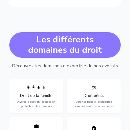
Les différents
domaines du droit
Découvrez les domaines d'expertise de nos avocats
👨‍👩‍👧‍👦
⚖️
Expertise en matière pénale,
Divorce, garde d'enfants,
de l'assistance en garde à
adoption, succession et
Droit de la famille
Droit pénal
vue jusqu'au procès, pour
protection des personnes
toute affaire correctionnelle
Divorce, adoption, succession,
Défense pénale, procédures
vulnérables.
ou criminelle.
protection des mineurs
criminelles et correctionnelles
💼
Protection de vos droits au
🏠
Sécurisation de vos projets
travail : contrats,