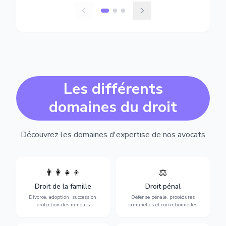
Les différents
domaines du droit
Découvrez les domaines d'expertise de nos avocats
👨‍👩‍👧‍👦
⚖️
Expertise en matière pénale,
Divorce, garde d'enfants,
de l'assistance en garde à
adoption, succession et
Droit de la famille
Droit pénal
vue jusqu'au procès, pour
protection des personnes
toute affaire correctionnelle
Divorce, adoption, succession,
Défense pénale, procédures
vulnérables.
ou criminelle.
protection des mineurs
criminelles et correctionnelles