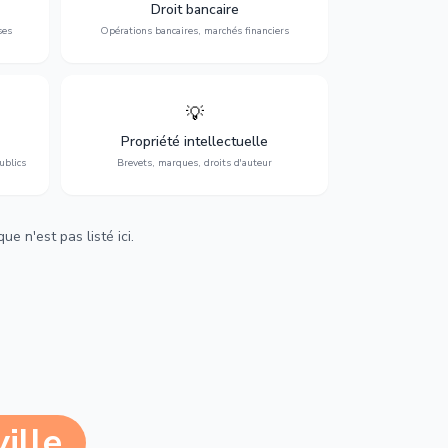
 et
contentieux bancaire, investissements et
Droit bancaire
régulation.
ses
Opérations bancaires, marchés financiers
💡
Protection de vos créations : brevets,
cs,
marques, droits d'auteur et lutte contre la
Propriété intellectuelle
contrefaçon.
ublics
Brevets, marques, droits d'auteur
e n'est pas listé ici.
ille