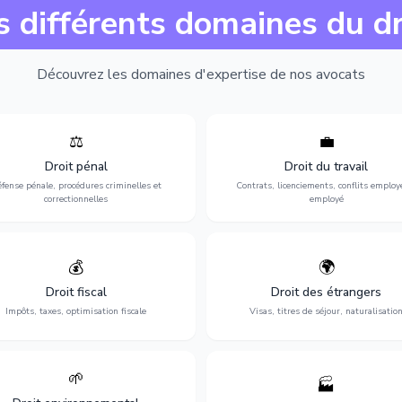
s différents domaines du dr
Découvrez les domaines d'expertise de nos avocats
⚖️
💼
Expertise en matière pénale, de
Protection de vos droits au travai
ssistance en garde à vue jusqu'au
contrats, licenciements, harcèlem
Droit pénal
Droit du travail
s, pour toute affaire correctionnelle
discrimination et conflits avec
fense pénale, procédures criminelles et
Contrats, licenciements, conflits employ
ou criminelle.
l'employeur.
correctionnelles
employé
💰
🌍
misation de votre situation fiscale :
Obtention de vos droits de séjour : 
clarations, contentieux, contrôles
cartes de séjour, regroupement famil
Droit fiscal
Droit des étrangers
fiscaux et planification.
naturalisation.
Impôts, taxes, optimisation fiscale
Visas, titres de séjour, naturalisatio
🌱
🏭
ction de l'environnement : conformité
Structuration de votre société : créa