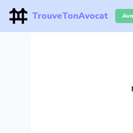
TrouveTonAvocat
Avo