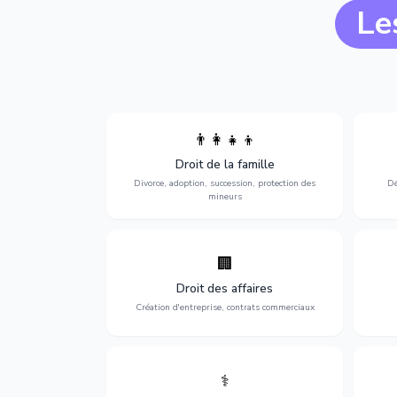
Le
👨‍👩‍👧‍👦
Divorce, garde d'enfants, adoption,
l'a
Droit de la famille
succession et protection des personnes
procè
vulnérables.
Divorce, adoption, succession, protection des
Dé
mineurs
🏢
Accompagnement complet pour votre
Opti
entreprise : création, contrats
dé
Droit des affaires
commerciaux, concurrence et litiges.
Création d'entreprise, contrats commerciaux
⚕️
Défense de vos droits médicaux : erreurs
Prote