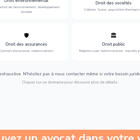
Droit environnemental
environnementale, litiges et
fusion-acquisition, gouvernance
Droit des sociétés
développement durable.
restructuration.
ection de l'environnement, développement
Création, fusion, acquisition d'entrepri
durable
🛡️
🏛️
éfense de vos intérêts : contrats
Gestion de vos relations avec
urance, sinistres et indemnisations
l'administration : marchés publi
Droit des assurances
Droit public
optimales.
urbanisme et contentieux.
Contrats d'assurance, indemnisations
Relations avec l'administration, marchés p
 exhaustive. N'hésitez pas à nous contacter même si votre besoin juridiqu
Cliquez sur un domaine pour découvrir plus de détails.
uvez un avocat dans votre v