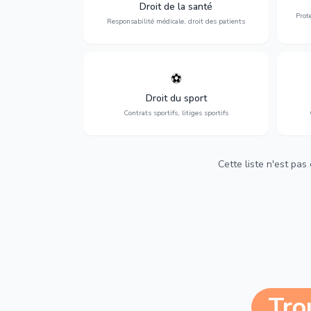
médicales, responsabilité des praticiens
Droit de la santé
et indemnisation.
Prot
Responsabilité médicale, droit des patients
⚽
Expertise en droit sportif : contrats de
D
sportifs, transferts, sponsoring et
d'ass
Droit du sport
contentieux.
Contrats sportifs, litiges sportifs
Cette liste n'est pas
Tro