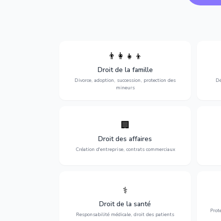
👨‍👩‍👧‍👦
Divorce, garde d'enfants, adoption,
l'a
Droit de la famille
succession et protection des personnes
procè
vulnérables.
Divorce, adoption, succession, protection des
Dé
mineurs
🏢
Accompagnement complet pour votre
Opti
entreprise : création, contrats
dé
Droit des affaires
commerciaux, concurrence et litiges.
Création d'entreprise, contrats commerciaux
⚕️
Défense de vos droits médicaux : erreurs
Prote
médicales, responsabilité des praticiens
Droit de la santé
et indemnisation.
Prot
Responsabilité médicale, droit des patients