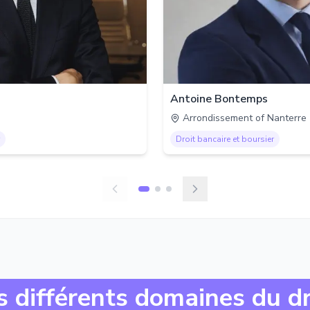
Antoine Bontemps
Arrondissement of Nanterre
Droit bancaire et boursier
s différents domaines du dr