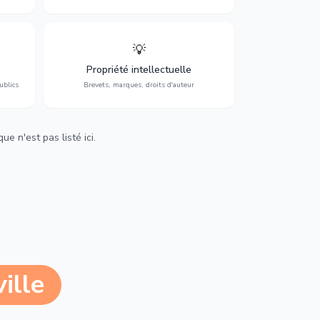
💡
Protection de vos créations : brevets,
cs,
marques, droits d'auteur et lutte contre la
Propriété intellectuelle
contrefaçon.
ublics
Brevets, marques, droits d'auteur
e n'est pas listé ici.
ille