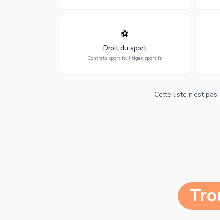
⚽
Expertise en droit sportif : contrats de
D
sportifs, transferts, sponsoring et
d'ass
Droit du sport
contentieux.
Contrats sportifs, litiges sportifs
Cette liste n'est pas
Tro