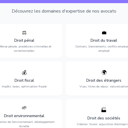
Découvrez les domaines d'expertise de nos avocats
⚖️
💼
Expertise en matière pénale, de
Protection de vos droits au travai
ssistance en garde à vue jusqu'au
contrats, licenciements, harcèlem
Droit pénal
Droit du travail
s, pour toute affaire correctionnelle
discrimination et conflits avec
fense pénale, procédures criminelles et
Contrats, licenciements, conflits employ
ou criminelle.
l'employeur.
correctionnelles
employé
💰
🌍
misation de votre situation fiscale :
Obtention de vos droits de séjour : 
clarations, contentieux, contrôles
cartes de séjour, regroupement famil
Droit fiscal
Droit des étrangers
fiscaux et planification.
naturalisation.
Impôts, taxes, optimisation fiscale
Visas, titres de séjour, naturalisatio
🌱
🏭
ction de l'environnement : conformité
Structuration de votre société : créa
Droit environnemental
environnementale, litiges et
fusion-acquisition, gouvernance
Droit des sociétés
développement durable.
restructuration.
ection de l'environnement, développement
Création, fusion, acquisition d'entrepri
durable