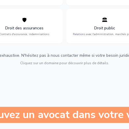
🛡️
🏛️
éfense de vos intérêts : contrats
Gestion de vos relations avec
urance, sinistres et indemnisations
l'administration : marchés publi
Droit des assurances
Droit public
optimales.
urbanisme et contentieux.
Contrats d'assurance, indemnisations
Relations avec l'administration, marchés p
 exhaustive. N'hésitez pas à nous contacter même si votre besoin juridiqu
Cliquez sur un domaine pour découvrir plus de détails.
uvez un avocat dans votre v