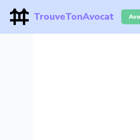
TrouveTonAvocat
Avo