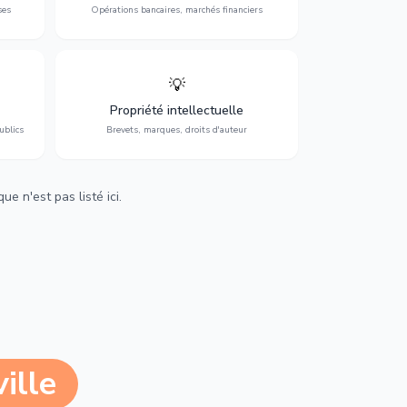
ses
Opérations bancaires, marchés financiers
💡
Protection de vos créations : brevets,
cs,
marques, droits d'auteur et lutte contre la
Propriété intellectuelle
contrefaçon.
ublics
Brevets, marques, droits d'auteur
e n'est pas listé ici.
ille