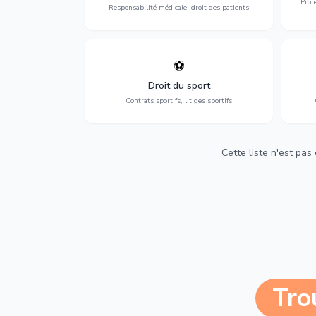
Prot
Responsabilité médicale, droit des patients
⚽
Expertise en droit sportif : contrats de
D
sportifs, transferts, sponsoring et
d'ass
Droit du sport
contentieux.
Contrats sportifs, litiges sportifs
Cette liste n'est pas
Tro