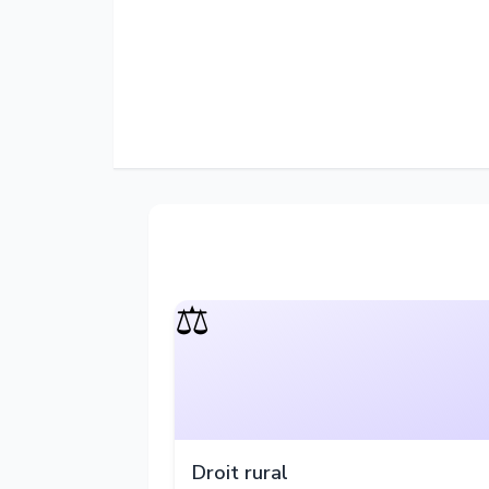
⚖️
Droit rural