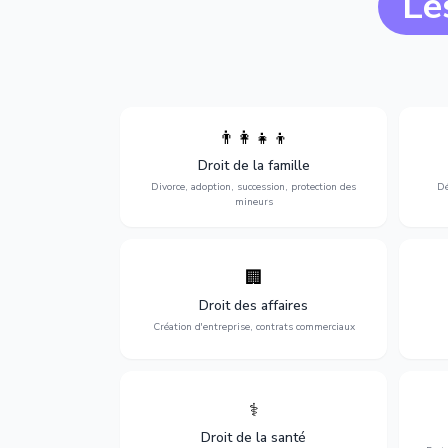
Le
👨‍👩‍👧‍👦
Divorce, garde d'enfants, adoption,
l'a
Droit de la famille
succession et protection des personnes
procè
vulnérables.
Divorce, adoption, succession, protection des
Dé
mineurs
🏢
Accompagnement complet pour votre
Opti
entreprise : création, contrats
dé
Droit des affaires
commerciaux, concurrence et litiges.
Création d'entreprise, contrats commerciaux
⚕️
Défense de vos droits médicaux : erreurs
Prote
médicales, responsabilité des praticiens
Droit de la santé
et indemnisation.