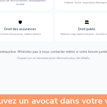
ection de l'environnement, développement
Création, fusion, acquisition d'entrepri
durable
🛡️
🏛️
éfense de vos intérêts : contrats
Gestion de vos relations avec
urance, sinistres et indemnisations
l'administration : marchés publi
Droit des assurances
Droit public
optimales.
urbanisme et contentieux.
Contrats d'assurance, indemnisations
Relations avec l'administration, marchés p
 exhaustive. N'hésitez pas à nous contacter même si votre besoin juridiqu
Cliquez sur un domaine pour découvrir plus de détails.
uvez un avocat dans votre v