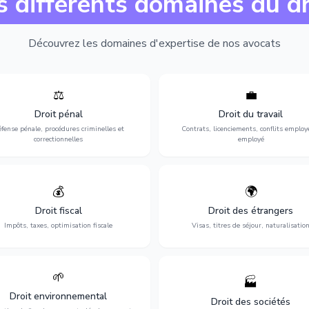
s différents domaines du dr
Découvrez les domaines d'expertise de nos avocats
⚖️
💼
Expertise en matière pénale, de
Protection de vos droits au travai
ssistance en garde à vue jusqu'au
contrats, licenciements, harcèlem
Droit pénal
Droit du travail
s, pour toute affaire correctionnelle
discrimination et conflits avec
fense pénale, procédures criminelles et
Contrats, licenciements, conflits employ
ou criminelle.
l'employeur.
correctionnelles
employé
💰
🌍
misation de votre situation fiscale :
Obtention de vos droits de séjour : 
clarations, contentieux, contrôles
cartes de séjour, regroupement famil
Droit fiscal
Droit des étrangers
fiscaux et planification.
naturalisation.
Impôts, taxes, optimisation fiscale
Visas, titres de séjour, naturalisatio
🌱
🏭
ction de l'environnement : conformité
Structuration de votre société : créa
Droit environnemental
environnementale, litiges et
fusion-acquisition, gouvernance
Droit des sociétés
développement durable.
restructuration.