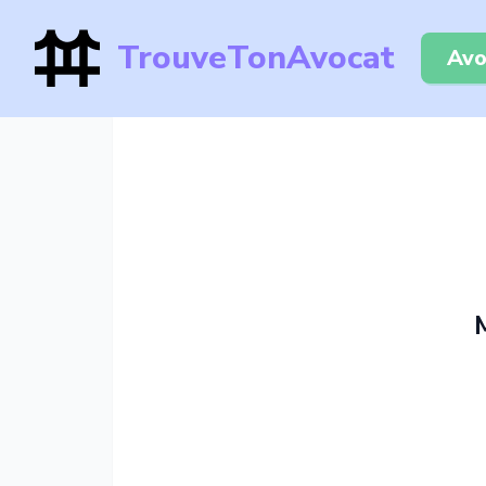
TrouveTonAvocat
Avo