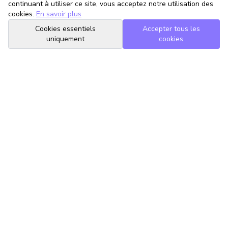
continuant à utiliser ce site, vous acceptez notre utilisation des
cookies.
En savoir plus
Cookies essentiels
Accepter tous les
uniquement
cookies
TrouveTonAvocat
L'Intelligence Artificielle qui te met en relation avec le meilleur
avocat pour ta situation.
romain@trouvetonavocat.fr
Informations
Conditions Générales d'Utilisation