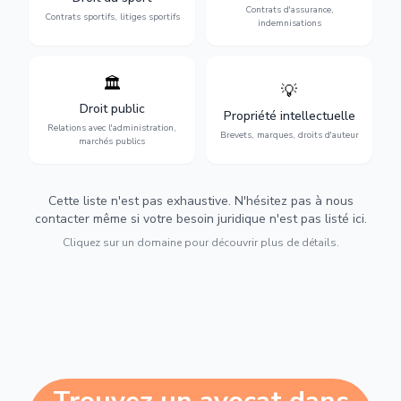
Contrats d'assurance,
contentieux.
optimales.
Contrats sportifs, litiges sportifs
indemnisations
🏛️
💡
Gestion de vos relations
Protection de vos créations
avec l'administration :
: brevets, marques, droits
Droit public
Propriété intellectuelle
marchés publics,
d'auteur et lutte contre la
Relations avec l'administration,
urbanisme et contentieux.
contrefaçon.
Brevets, marques, droits d'auteur
marchés publics
Cette liste n'est pas exhaustive. N'hésitez pas à nous
contacter même si votre besoin juridique n'est pas listé ici.
Cliquez sur un domaine pour découvrir plus de détails.