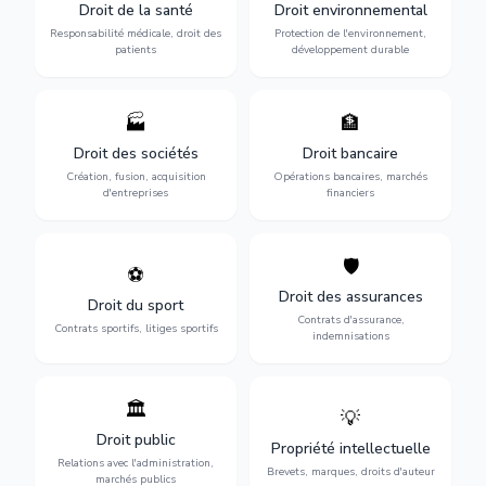
Droit de la santé
Droit environnemental
médicales, responsabilité
conformité
des praticiens et
environnementale, litiges et
Responsabilité médicale, droit des
Protection de l'environnement,
indemnisation.
développement durable.
patients
développement durable
🏭
🏦
Structuration de votre
Gestion de vos opérations
société : création, fusion-
financières : contentieux
Droit des sociétés
Droit bancaire
acquisition, gouvernance et
bancaire, investissements et
Création, fusion, acquisition
Opérations bancaires, marchés
restructuration.
régulation.
d'entreprises
financiers
🛡️
⚽
Expertise en droit sportif :
Défense de vos intérêts :
contrats de sportifs,
contrats d'assurance,
Droit des assurances
Droit du sport
transferts, sponsoring et
sinistres et indemnisations
Contrats d'assurance,
contentieux.
optimales.
Contrats sportifs, litiges sportifs
indemnisations
🏛️
💡
Gestion de vos relations
Protection de vos créations
avec l'administration :
: brevets, marques, droits
Droit public
Propriété intellectuelle
marchés publics,
d'auteur et lutte contre la
Relations avec l'administration,
urbanisme et contentieux.
contrefaçon.
Brevets, marques, droits d'auteur
marchés publics