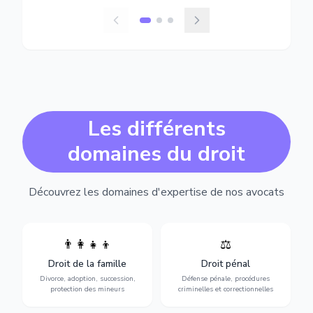
Les différents
domaines du droit
Découvrez les domaines d'expertise de nos avocats
👨‍👩‍👧‍👦
⚖️
Expertise en matière pénale,
Divorce, garde d'enfants,
de l'assistance en garde à
adoption, succession et
Droit de la famille
Droit pénal
vue jusqu'au procès, pour
protection des personnes
toute affaire correctionnelle
Divorce, adoption, succession,
Défense pénale, procédures
vulnérables.
ou criminelle.
protection des mineurs
criminelles et correctionnelles