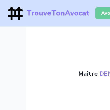
TrouveTonAvocat
Avo
Maître
DEN