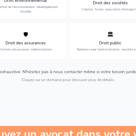
Droit environnemental
environnementale, litiges et
fusion-acquisition, gouvernance
Droit des sociétés
développement durable.
restructuration.
ection de l'environnement, développement
Création, fusion, acquisition d'entrepri
durable
🛡️
🏛️
éfense de vos intérêts : contrats
Gestion de vos relations avec
urance, sinistres et indemnisations
l'administration : marchés publi
Droit des assurances
Droit public
optimales.
urbanisme et contentieux.
Contrats d'assurance, indemnisations
Relations avec l'administration, marchés p
 exhaustive. N'hésitez pas à nous contacter même si votre besoin juridiqu
Cliquez sur un domaine pour découvrir plus de détails.
uvez un avocat dans votre v