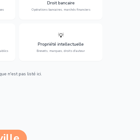
 et
contentieux bancaire, investissements et
Droit bancaire
régulation.
ses
Opérations bancaires, marchés financiers
💡
Protection de vos créations : brevets,
cs,
marques, droits d'auteur et lutte contre la
Propriété intellectuelle
contrefaçon.
ublics
Brevets, marques, droits d'auteur
e n'est pas listé ici.
ille