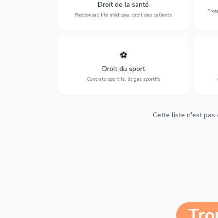
médicales, responsabilité des praticiens
Droit de la santé
et indemnisation.
Prot
Responsabilité médicale, droit des patients
⚽
Expertise en droit sportif : contrats de
D
sportifs, transferts, sponsoring et
d'ass
Droit du sport
contentieux.
Contrats sportifs, litiges sportifs
Cette liste n'est pas
Tro