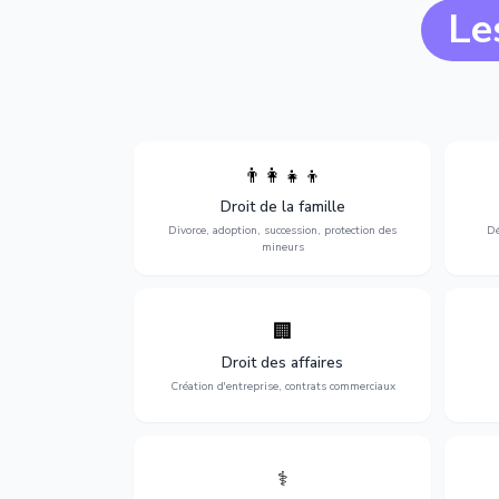
Le
👨‍👩‍👧‍👦
Divorce, garde d'enfants, adoption,
l'a
Droit de la famille
succession et protection des personnes
procè
vulnérables.
Divorce, adoption, succession, protection des
Dé
mineurs
🏢
Accompagnement complet pour votre
Opti
entreprise : création, contrats
dé
Droit des affaires
commerciaux, concurrence et litiges.
Création d'entreprise, contrats commerciaux
⚕️
Défense de vos droits médicaux : erreurs
Prote