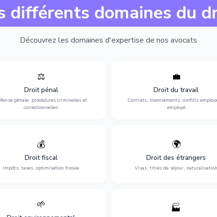
s différents domaines du dr
Découvrez les domaines d'expertise de nos avocats
⚖️
💼
Expertise en matière pénale, de
Protection de vos droits au travai
ssistance en garde à vue jusqu'au
contrats, licenciements, harcèlem
Droit pénal
Droit du travail
s, pour toute affaire correctionnelle
discrimination et conflits avec
fense pénale, procédures criminelles et
Contrats, licenciements, conflits employ
ou criminelle.
l'employeur.
correctionnelles
employé
💰
🌍
misation de votre situation fiscale :
Obtention de vos droits de séjour : 
clarations, contentieux, contrôles
cartes de séjour, regroupement famil
Droit fiscal
Droit des étrangers
fiscaux et planification.
naturalisation.
Impôts, taxes, optimisation fiscale
Visas, titres de séjour, naturalisatio
🌱
🏭
ction de l'environnement : conformité
Structuration de votre société : créa