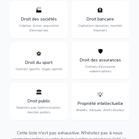
🏭
🏦
Structuration de votre
Gestion de vos opérations
société : création, fusion-
financières : contentieux
Droit des sociétés
Droit bancaire
acquisition, gouvernance et
bancaire, investissements et
Création, fusion, acquisition
Opérations bancaires, marchés
restructuration.
régulation.
d'entreprises
financiers
🛡️
⚽
Expertise en droit sportif :
Défense de vos intérêts :
contrats de sportifs,
contrats d'assurance,
Droit des assurances
Droit du sport
transferts, sponsoring et
sinistres et indemnisations
Contrats d'assurance,
contentieux.
optimales.
Contrats sportifs, litiges sportifs
indemnisations
🏛️
💡
Gestion de vos relations
Protection de vos créations
avec l'administration :
: brevets, marques, droits
Droit public
Propriété intellectuelle
marchés publics,
d'auteur et lutte contre la
Relations avec l'administration,
urbanisme et contentieux.
contrefaçon.
Brevets, marques, droits d'auteur
marchés publics
Cette liste n'est pas exhaustive. N'hésitez pas à nous