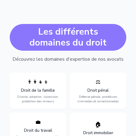
Les différents
domaines du droit
Découvrez les domaines d'expertise de nos avocats
👨‍👩‍👧‍👦
⚖️
Expertise en matière pénale,
Divorce, garde d'enfants,
de l'assistance en garde à
adoption, succession et
Droit de la famille
Droit pénal
vue jusqu'au procès, pour
protection des personnes
toute affaire correctionnelle
Divorce, adoption, succession,
Défense pénale, procédures
vulnérables.
ou criminelle.
protection des mineurs
criminelles et correctionnelles
💼
Protection de vos droits au
🏠
Sécurisation de vos projets
travail : contrats,
immobiliers : achat, vente,
Droit du travail
licenciements, harcèlement,
Droit immobilier
location, construction et
discrimination et conflits