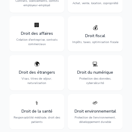
Contrats, licenciements, conflits
gestion de copropriété.
Achat, vente, location, copropriété
avec l'employeur.
employeur-employé
🏢
Accompagnement complet
Optimisation de votre
💰
pour votre entreprise :
situation fiscale :
Droit des affaires
création, contrats
déclarations, contentieux,
Droit fiscal
commerciaux, concurrence
contrôles fiscaux et
Création d'entreprise, contrats
Impôts, taxes, optimisation fiscale
et litiges.
planification.
commerciaux
🌍
💻
Obtention de vos droits de
Protection de vos activités
séjour : visas, cartes de
numériques : RGPD,
Droit des étrangers
Droit du numérique
séjour, regroupement
cybersécurité, e-commerce
Visas, titres de séjour,
Protection des données,
familial et naturalisation.
et propriété digitale.
naturalisation
cybersécurité
⚕️
🌱
Défense de vos droits
Protection de
médicaux : erreurs
l'environnement :
Droit de la santé
Droit environnemental
médicales, responsabilité
conformité
des praticiens et
environnementale, litiges et
Responsabilité médicale, droit des
Protection de l'environnement,
indemnisation.
développement durable.
patients
développement durable