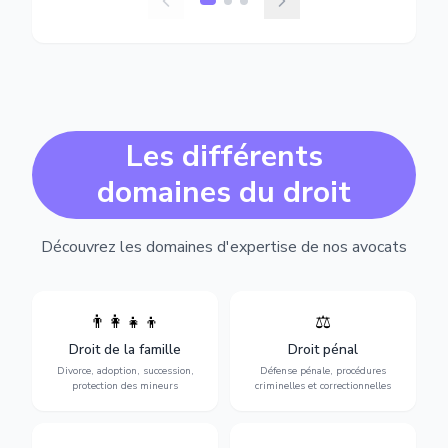
Les différents
domaines du droit
Découvrez les domaines d'expertise de nos avocats
👨‍👩‍👧‍👦
⚖️
Expertise en matière pénale,
Divorce, garde d'enfants,
de l'assistance en garde à
adoption, succession et
Droit de la famille
Droit pénal
vue jusqu'au procès, pour
protection des personnes
toute affaire correctionnelle
Divorce, adoption, succession,
Défense pénale, procédures
vulnérables.
ou criminelle.
protection des mineurs
criminelles et correctionnelles